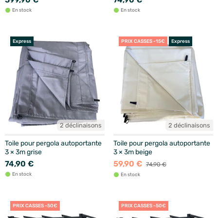
En stock
En stock
Express
PRIX CASSES -15€
Express
2 déclinaisons
2 déclinaisons
Toile pour pergola autoportante
Toile pour pergola autoportante
3 × 3m grise
3 × 3m beige
74,90 €
59,90 €
74,90 €
En stock
En stock
PRIX CASSES -50€
PRIX CASSES -50€