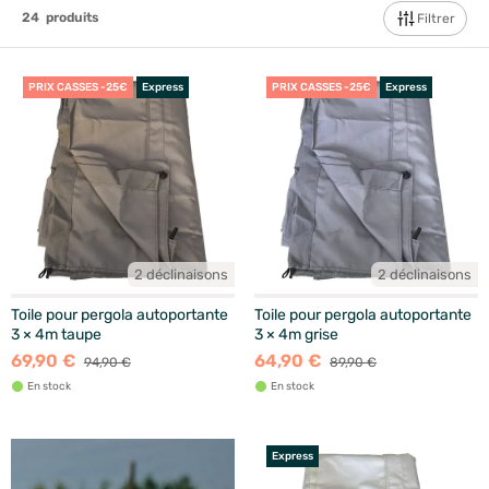
24
produits
Filtrer
PRIX CASSES -25€
Express
PRIX CASSES -25€
Express
2 déclinaisons
2 déclinaisons
Toile pour pergola autoportante
Toile pour pergola autoportante
3 × 4m taupe
3 × 4m grise
69,90 €
64,90 €
94,90 €
89,90 €
En stock
En stock
Express