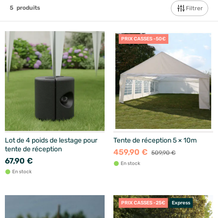
5
produits
Filtrer
PRIX CASSES -50€
Lot de 4 poids de lestage pour
Tente de réception 5 × 10m
tente de réception
459,90 €
509,90 €
67,90 €
En stock
En stock
PRIX CASSES -25€
Express