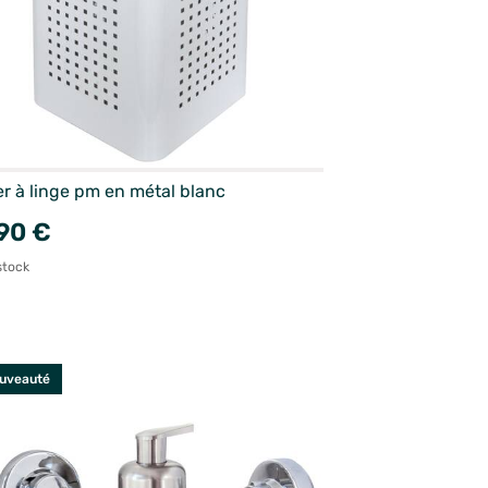
r à linge pm en métal blanc
90 €
stock
uveauté