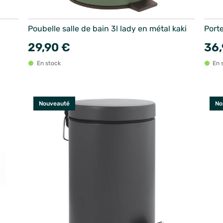
Poubelle salle de bain 3l lady en métal kaki
Port
29,90 €
36,
En stock
En 
Nouveauté
No