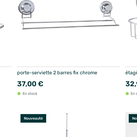
porte-serviette 2 barres fix chrome
étag
37,00 €
32,
En stock
En 
Nouveauté
No