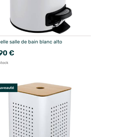
lle salle de bain blanc alto
90 €
stock
uveauté