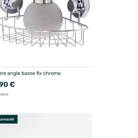
ère angle basse fix chrome
90 €
stock
uveauté