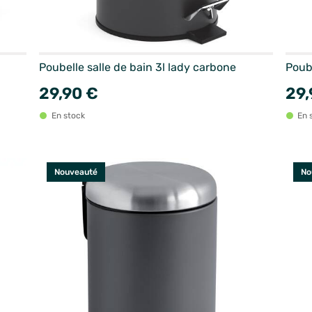
Poubelle salle de bain 3l lady carbone
Poube
29,90 €
29,
En stock
En 
Nouveauté
No