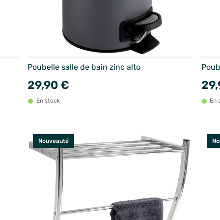
Poubelle salle de bain zinc alto
Poube
29,90 €
29,
En stock
En 
Nouveauté
No