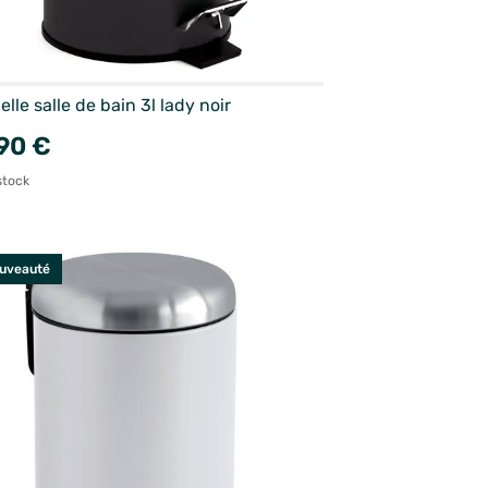
lle salle de bain 3l lady noir
90 €
stock
uveauté