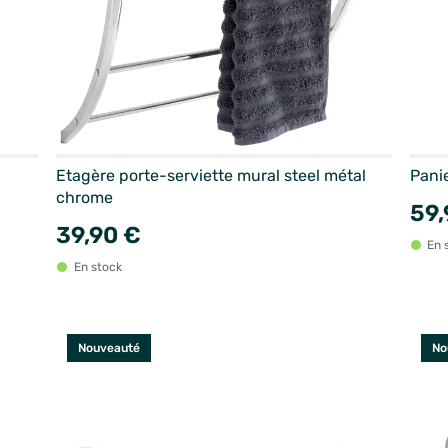
Etagère porte-serviette mural steel métal
Panie
chrome
59,
39,90 €
En 
En stock
Nouveauté
No