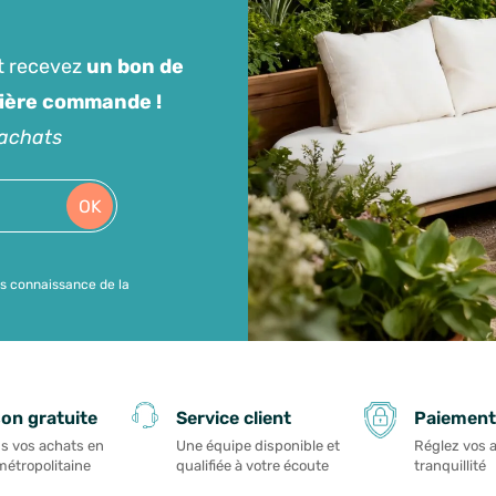
t recevez
un bon de
mière commande !
'achats
OK
is connaissance de la
Paiement
son gratuite
Service client
Réglez vos 
s vos achats en
Une équipe disponible et
tranquillité
métropolitaine
qualifiée à votre écoute