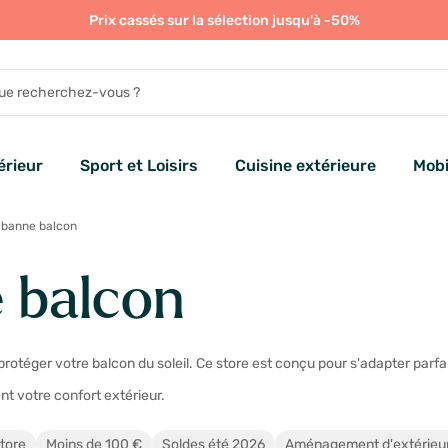
Prix cassés sur la sélection jusqu'à -50%
rieur
Sport et Loisirs
Cuisine extérieure
Mobi
 banne balcon
 balcon
protéger votre balcon du soleil. Ce store est conçu pour s'adapter par
nt votre confort extérieur.
tore
Moins de 100 €
Soldes été 2026
Aménagement d'extérieu