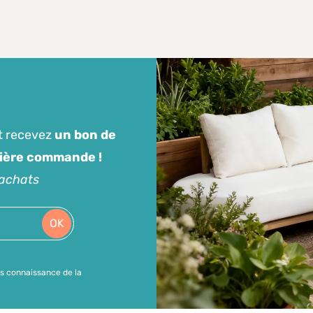
t recevez
un bon de
mière commande !
'achats
OK
is connaissance de la