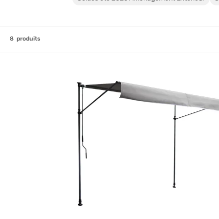
8
produits