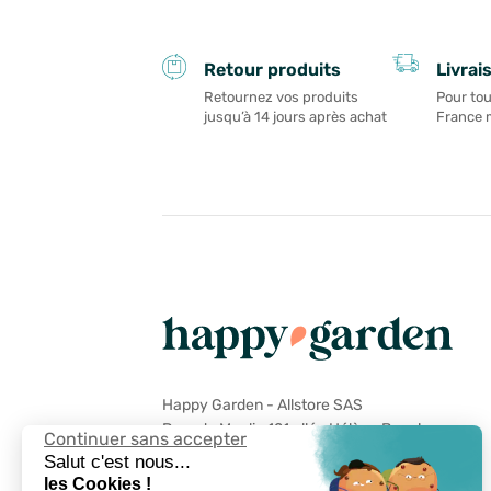
Livrai
Retour produits
Pour tou
Retournez vos produits
France 
jusqu’à 14 jours après achat
Happy Garden - Allstore SAS
Parc du Moulin 121 allée Hélène Boucher
Continuer sans accepter
59118 Wambrechies
Salut c'est nous...
les Cookies !