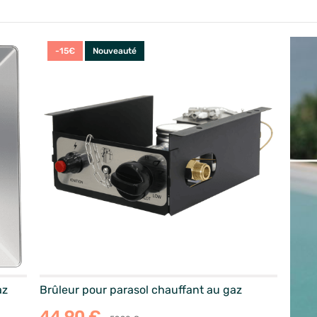
-15€
Nouveauté
az
Brûleur pour parasol chauffant au gaz
44,90 €