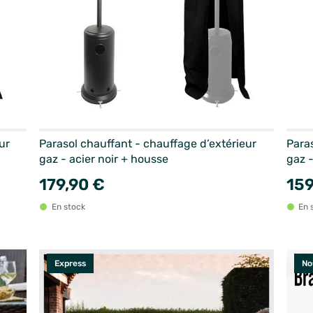
ur
Parasol chauffant - chauffage d’extérieur
Paras
gaz - acier noir + housse
gaz -
179,90 €
159
En stock
En 
Express
No