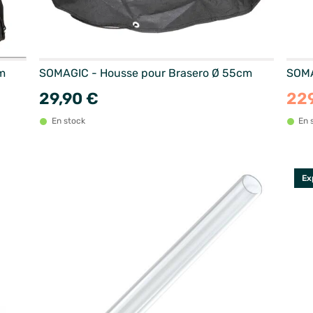
m
SOMAGIC - Housse pour Brasero Ø 55cm
SOMA
29,90 €
22
En stock
En 
Ex