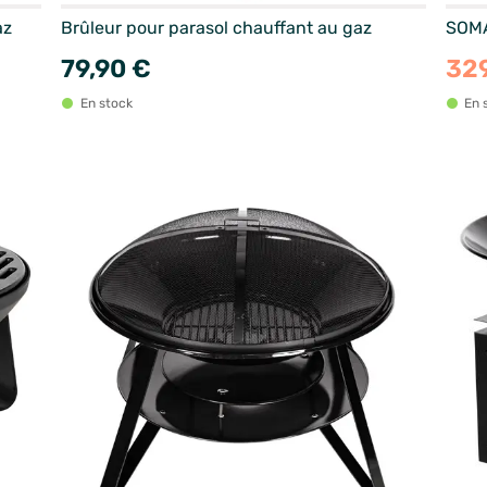
az
Brûleur pour parasol chauffant au gaz
SOMA
79,90 €
32
En stock
En 