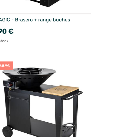
GIC - Brasero + range bûches
90 €
stock
68,9€