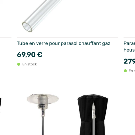
Tube en verre pour parasol chauffant gaz
Paras
hous
69,90 €
279
En stock
En 