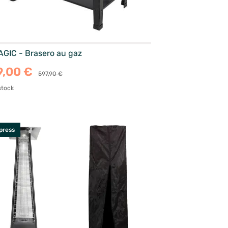
GIC - Brasero au gaz
9,00 €
597,90 €
stock
press