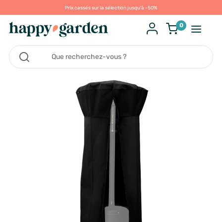
Prix cassés sur la sélection jusqu'à -50%
0