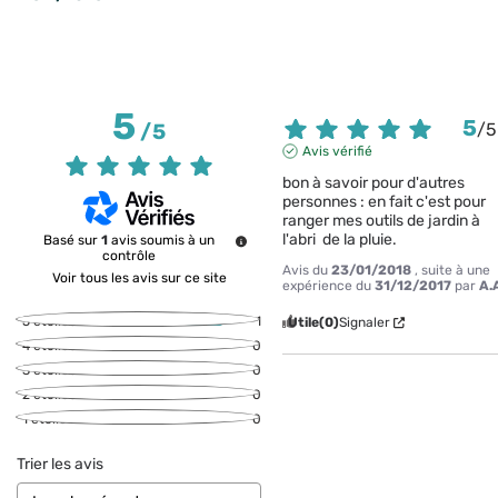
5
5
/
5
/
5
Avis vérifié
bon à savoir pour d'autres 
personnes : en fait c'est pour 
ranger mes outils de jardin à 
l'abri  de la pluie.
Basé sur
1
avis soumis à un
contrôle
Avis du
23/01/2018
, suite à une
Voir tous les avis sur ce site
expérience du
31/12/2017
par
A.
5
étoiles
1
Utile
(0)
Signaler
4
étoiles
0
3
étoiles
0
2
étoiles
0
1
étoile
0
Trier les avis