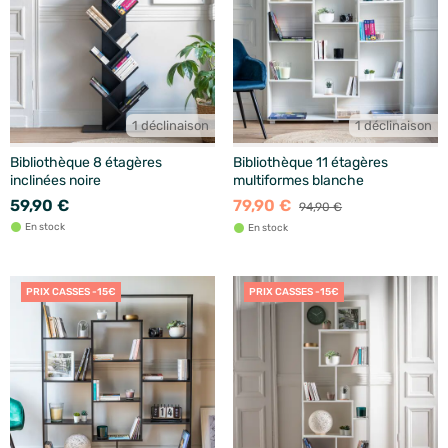
1 déclinaison
1 déclinaison
Bibliothèque 8 étagères
Bibliothèque 11 étagères
inclinées noire
multiformes blanche
59,90 €
79,90 €
94,90 €
En stock
En stock
PRIX CASSES -15€
PRIX CASSES -15€