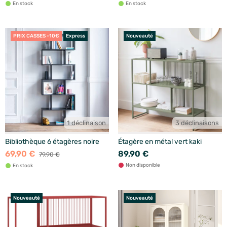
En stock
En stock
PRIX CASSES -10€
Express
Nouveauté
1 déclinaison
3 déclinaisons
Bibliothèque 6 étagères noire
Étagère en métal vert kaki
69,90 €
89,90 €
79,90 €
Non disponible
En stock
Nouveauté
Nouveauté