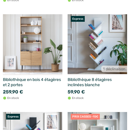
En stock
En stock
Express
1 déclinaison
Bibliothèque en bois 4 étagères
Bibliothèque 8 étagères
et 2 portes
inclinées blanche
259,90 €
59,90 €
En stock
En stock
Express
PRIX CASSES -15€