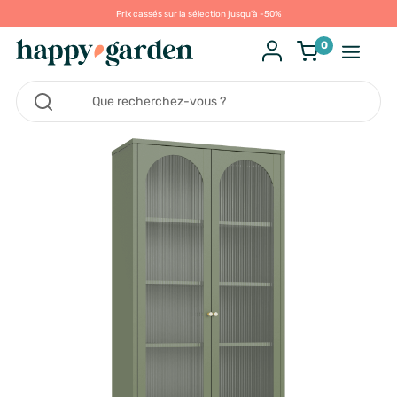
Prix cassés sur la sélection jusqu'à -50%
0