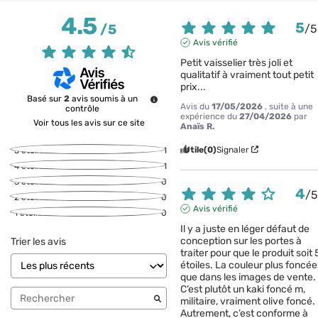
4.5
5
/
5
/
5
Avis vérifié
Petit vaisselier très joli et 
qualitatif à vraiment tout petit 
prix...
Basé sur
2
avis soumis à un
Avis du
17/05/2026
, suite à une
contrôle
expérience du
27/04/2026
par
Voir tous les avis sur ce site
Anaïs R.
Utile
(0)
Signaler
5
étoiles
1
4
étoiles
1
3
étoiles
0
4
/
2
étoiles
0
Avis vérifié
1
étoile
0
Il y a juste en léger défaut de 
conception sur les portes à 
Trier les avis
traiter pour que le produit soit 5
étoiles. La couleur plus foncée 
que dans les images de vente. 
C’est plutôt un kaki foncé m, 
militaire, vraiment olive foncé. 
Autrement, c’est conforme à 