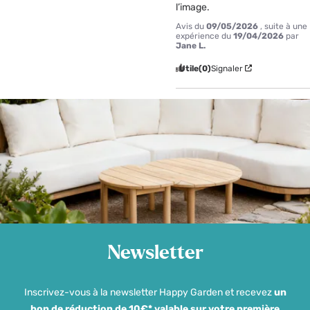
l’image.
Avis du
09/05/2026
, suite à une
expérience du
19/04/2026
par
Jane L.
Utile
(0)
Signaler
Newsletter
Inscrivez-vous à la newsletter Happy Garden et recevez
un
bon de réduction de 10€* valable sur votre première