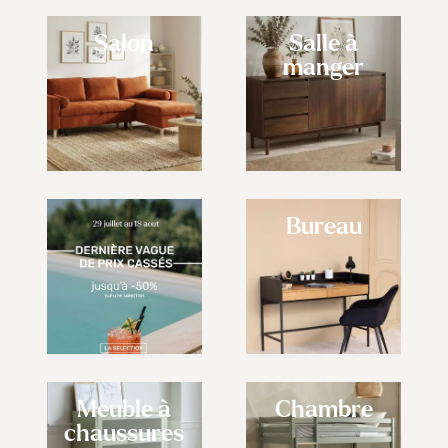
Salon
Salle à
manger
Bureau
Meuble à
Chambre
chaussures