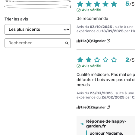
2
étoiles
2
5
/
5
1
étoile
1
Avis vérifié
Je recommande
Trier les avis
Avis du
03/10/2025
, suite à une
expérience du
18/09/2025
par
H
Utile
(0)
Signaler
2
/
5
Avis vérifié
Qualité médiocre. Pas mal de pe
défauts et bois avec pas mal de
nœuds
Avis du
23/03/2025
, suite à une
expérience du
26/02/2025
par
C
Utile
(0)
Signaler
Réponse de
happy-
garden.fr
Bonjour Madame, 