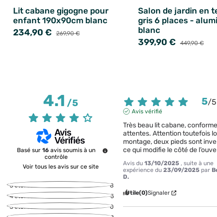
Lit cabane gigogne pour
Salon de jardin en t
enfant 190x90cm blanc
gris 6 places - alu
blanc
234,90 €
269,90 €
399,90 €
449,90 €
4.1
5
/
5
/
5
Avis vérifié
Très beau lit cabane, conforme
attentes. Attention toutefois lo
montage, deux pieds sont inver
ce qui modifie le côté de l’ouve
Basé sur
16
avis soumis à un
contrôle
Avis du
13/10/2025
, suite à une
Voir tous les avis sur ce site
expérience du
23/09/2025
par
B
D.
5
étoiles
8
Utile
(0)
Signaler
4
étoiles
5
3
étoiles
0