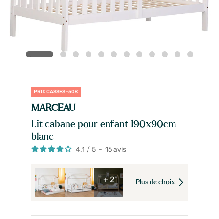
PRIX CASSES -50€
MARCEAU
Lit cabane pour enfant 190x90cm
blanc
4.1
/
5
-
16
avis
+ 2
Plus de choix