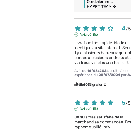
Cordialement,

HAPPY TEAM 🍀
4
/
Avis vérifié
Livraison très rapide. Modèle 
identique au site internet. Seul
il y a plusieurs barreaux qui ont
percés à plusieurs endroits et d
y a trous visibles une fois le li
Avis du
16/08/2024
, suite à une
expérience du
28/07/2024
par
A
Utile
(0)
Signaler
5
/
5
Avis vérifié
Je suis très satisfaite de la 
marchandise commandée. Bon
rapport qualité-prix.