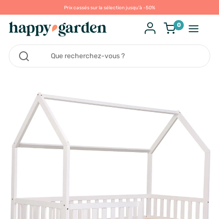
Prix cassés sur la sélection jusqu'à -50%
0