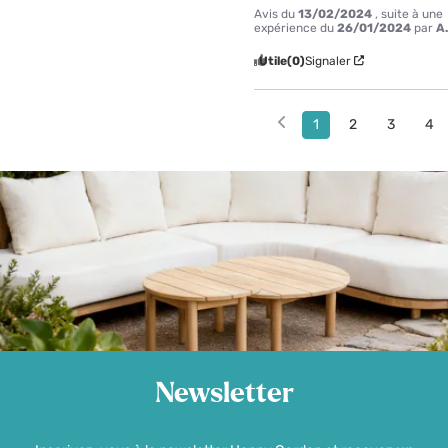
Avis du
13/02/2024
, suite à une
expérience du
26/01/2024
par
A
Utile
(0)
Signaler
1
2
3
4
Newsletter