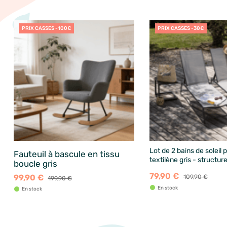
PRIX CASSES -100€
PRIX CASSES -30€
Lot de 2 bains de soleil 
Fauteuil à bascule en tissu
textilène gris - structur
boucle gris
79,90 €
99,90 €
109,90 €
199,90 €
En stock
En stock