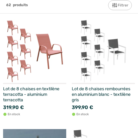
62
produits
Filtrer
Lot de 8 chaises en textilène
Lot de 8 chaises rembourrées
terracotta - aluminium
en aluminium blanc - textilène
terracotta
gris
319,90 €
399,90 €
En stock
En stock