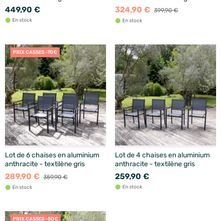
449,90 €
324,90 €
399,90 €
En stock
En stock
PRIX CASSES -70€
Lot de 6 chaises en aluminium
Lot de 4 chaises en aluminium
anthracite - textilène gris
anthracite - textilène gris
289,90 €
259,90 €
359,90 €
En stock
En stock
PRIX CASSES -50€