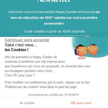
Inscrivez-vous à la newsletter Happy Garden et recevez
un
bon de réduction de 10€* valable sur votre première
commande !
*code valable à partir de 150€ d'achats
Continuer sans accepter
OK
Salut c'est nous...
les Cookies !
J'accepte de m'inscrire à la newsletter et je
Afin de permettre à Happy Garden de
reconnais avoir pris connaissance de la
continuer à améliorer son site internet ainsi
politique de confidentialité d'Happy Garden
que l'expérience qui vous est proposée, on aimerait bien vous
accompagner pendant votre visite...
C'est OK pour vous ?
Pour modifier vos préférences par la suite, cliquez sur le lien
Retour produits
'Préférences de cookies' situé dans le pied de page.
Retournez vos produits
jusqu’à 14 jours après achat
Consentements certifiés par
Je choisis
OK pour moi
Livraison gratuite