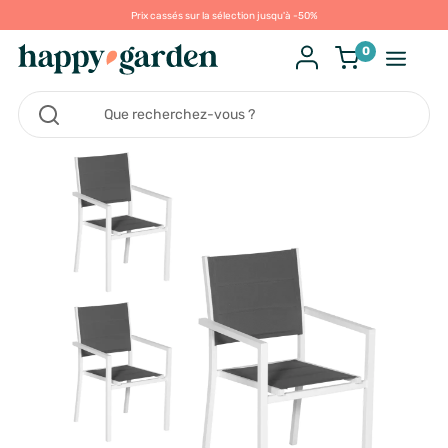
Prix cassés sur la sélection jusqu'à -50%
0