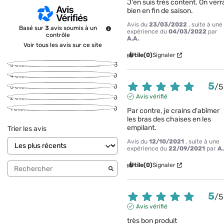
J'en suis très content. On verra
bien en fin de saison.
Avis du
23/03/2022
, suite à une
Basé sur
3
avis soumis à un
expérience du
04/03/2022
par
contrôle
A.A.
Voir tous les avis sur ce site
Utile
(0)
Signaler
5
étoiles
3
4
étoiles
0
5
/
5
3
étoiles
0
Avis vérifié
2
étoiles
0
1
étoile
0
Par contre, je crains d'abîmer 
les bras des chaises en les 
empilant.
Trier les avis
Avis du
12/10/2021
, suite à une
expérience du
22/09/2021
par
A.
Utile
(0)
Signaler
5
/
5
Avis vérifié
très bon produit