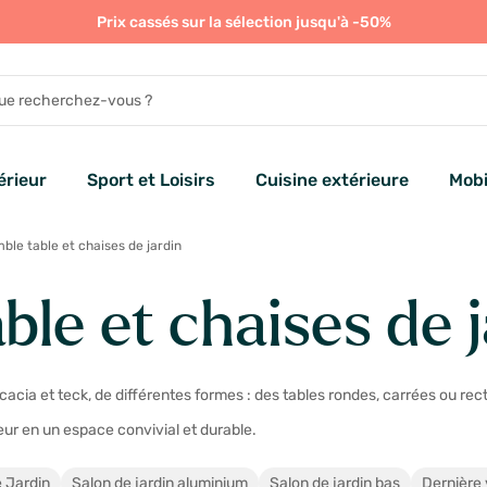
Prix cassés sur la sélection jusqu'à -50%
rieur
Sport et Loisirs
Cuisine extérieure
Mobi
le table et chaises de jardin
le et chaises de j
acia et teck, de différentes formes : des tables rondes, carrées ou rec
ieur en un espace convivial et durable.
 Jardin
Salon de jardin aluminium
Salon de jardin bas
Dernière 