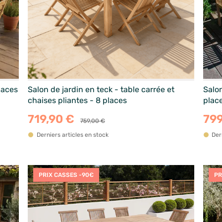
laces
Salon de jardin en teck - table carrée et
Salon
chaises pliantes - 8 places
plac
719,90 €
799
759,00 €
Derniers articles en stock
Der
PRIX CASSES -90€
PR