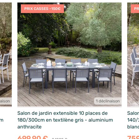
PRIX CASSES -150€
PR
naison
1 déclinaison
Salon de jardin extensible 10 places de
Salon
um
180/300cm en textilène gris - aluminium
140/
anthracite
blan
699,90 €
75