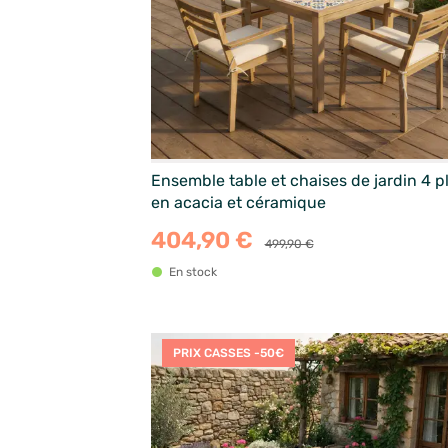
Ensemble table et chaises de jardin 4 p
en acacia et céramique
404,90 €
499,90 €
En stock
PRIX CASSES -50€