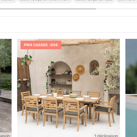
PRIX CASSES -80€
naison
1 déclinaison