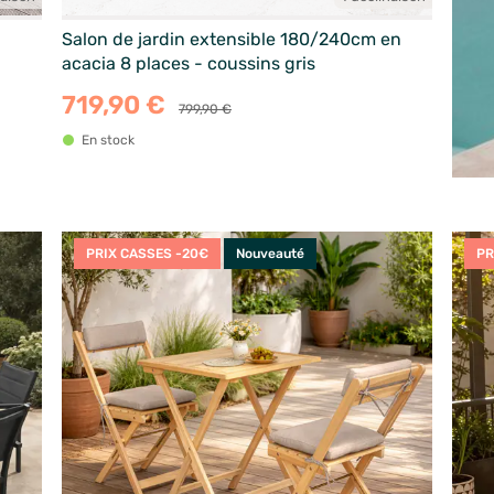
Salon de jardin extensible 180/240cm en
acacia 8 places - coussins gris
719,90 €
799,90 €
En stock
PRIX CASSES -20€
Nouveauté
PR