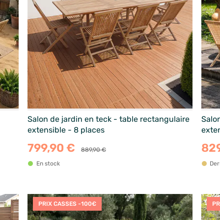
Salon de jardin en teck - table rectangulaire
Salon
extensible - 8 places
exten
799,90 €
82
889,90 €
En stock
Der
PRIX CASSES -100€
PR