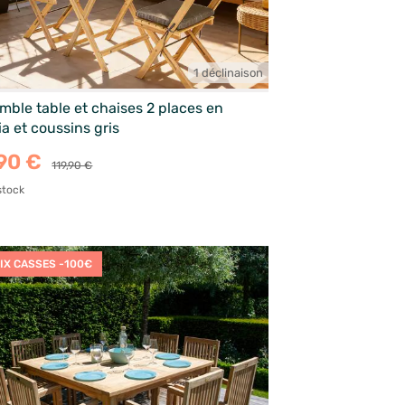
1 déclinaison
mble table et chaises 2 places en
a et coussins gris
90 €
119,90 €
stock
IX CASSES -100€