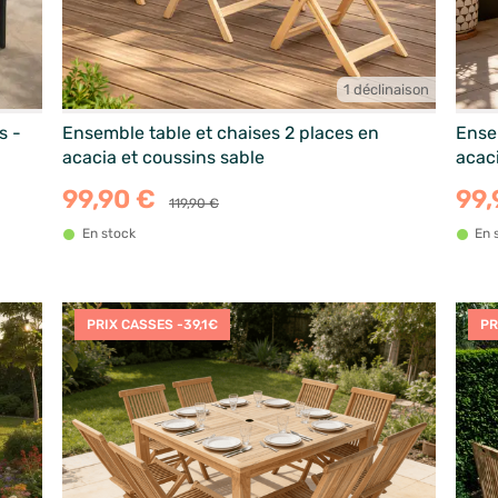
1 déclinaison
s -
Ensemble table et chaises 2 places en
Ense
acacia et coussins sable
acaci
99,90 €
99,
119,90 €
En stock
En 
PRIX CASSES -39,1€
PR