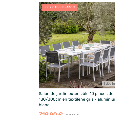
PRIX CASSES -130€
1 décli
Salon de jardin extensible 10 places de
180/300cm en textilène gris - alumini
blanc
719,90 €