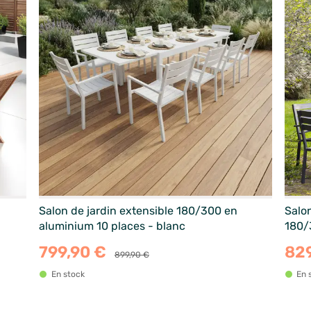
Salon de jardin extensible 180/300 en
Salon
aluminium 10 places - blanc
180/
799,90 €
82
899,90 €
En stock
En 