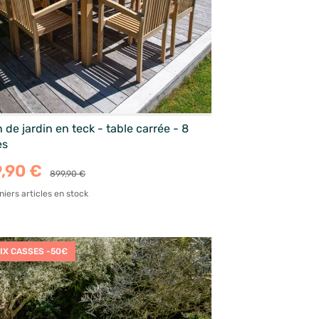
 de jardin en teck - table carrée - 8
es
,90 €
899,90 €
niers articles en stock
IX CASSES -50€