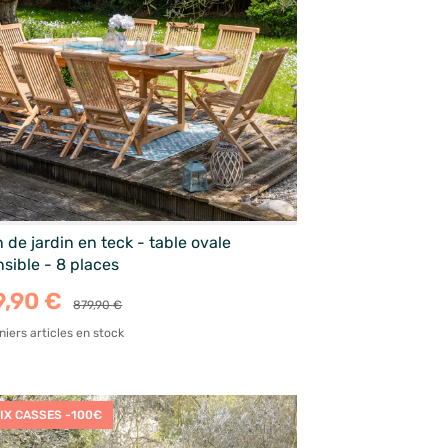
 de jardin en teck - table ovale
sible - 8 places
9,90 €
879,90 €
niers articles en stock
IX CASSES -100€