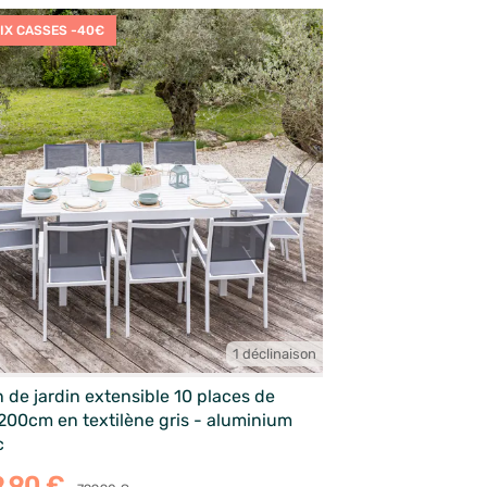
IX CASSES -40€
1 déclinaison
 de jardin extensible 10 places de
200cm en textilène gris - aluminium
c
9,90 €