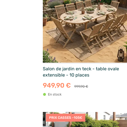
Salon de jardin en teck - table ovale
extensible - 10 places
949,90 €
999,90 €
En stock
PRIX CASSES -105€