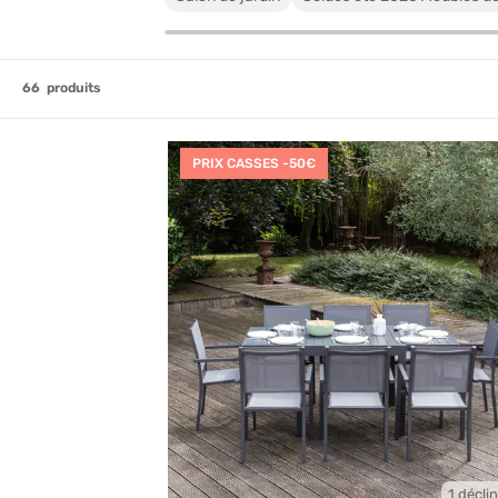
66
produits
PRIX CASSES -50€
1 décli