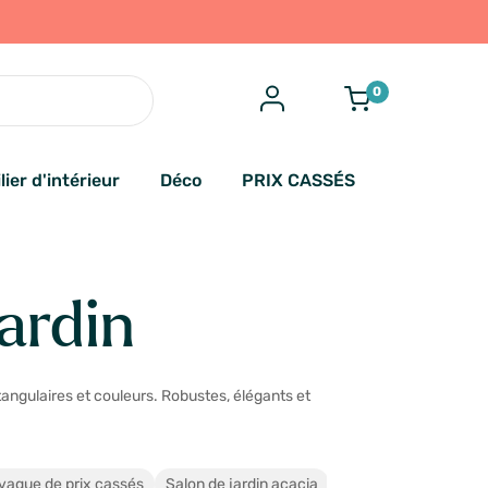
0
lier d'intérieur
Déco
PRIX CASSÉS
ardin
tangulaires et couleurs. Robustes, élégants et
vague de prix cassés
Salon de jardin acacia
Salon de jardin en te