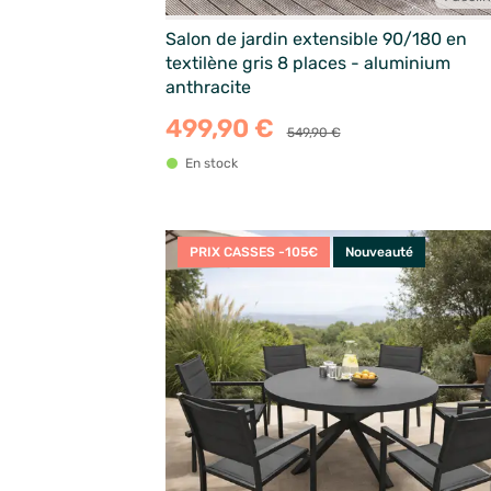
Salon de jardin extensible 90/180 en
textilène gris 8 places - aluminium
anthracite
499,90 €
549,90 €
En stock
PRIX CASSES -105€
Nouveauté