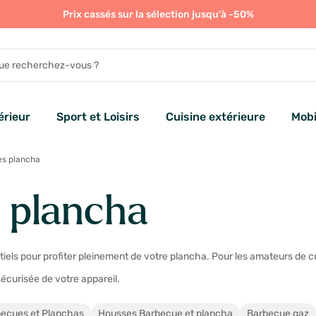
Prix cassés sur la sélection jusqu'à -50%
rieur
Sport et Loisirs
Cuisine extérieure
Mobi
es plancha
 plancha
ls pour profiter pleinement de votre plancha. Pour les amateurs de cui
sécurisée de votre appareil.
becues et Planchas
Housses Barbecue et plancha
Barbecue gaz