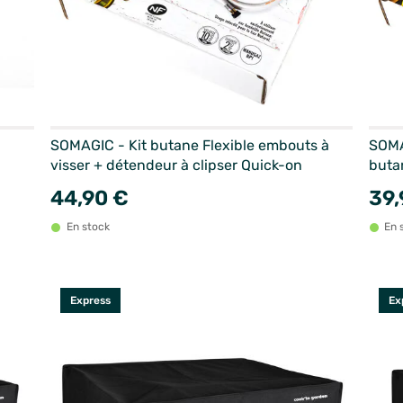
SOMAGIC - Kit butane Flexible embouts à
SOMA
visser + détendeur à clipser Quick-on
buta
44,90 €
39,
En stock
En 
Express
Ex