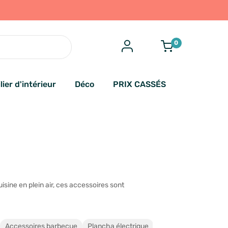
0
lier d'intérieur
Déco
PRIX CASSÉS
sine en plein air, ces accessoires sont
Accessoires barbecue
Plancha électrique
Moins de 100 €
So