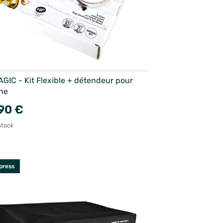
GIC - Kit Flexible + détendeur pour
ne
90 €
stock
press