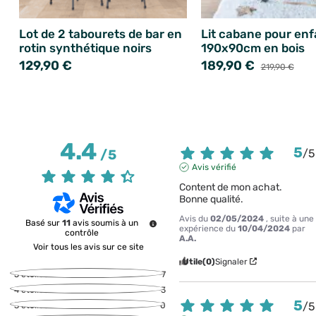
Lot de 2 tabourets de bar en
Lit cabane pour enf
rotin synthétique noirs
190x90cm en bois
129,90 €
189,90 €
219,90 €
4.4
5
/
5
/
5
Avis vérifié
Content de mon achat.

Bonne qualité.
Avis du
02/05/2024
, suite à une
Basé sur
11
avis soumis à un
expérience du
10/04/2024
par
contrôle
A.A.
Voir tous les avis sur ce site
Utile
(0)
Signaler
5
étoiles
7
4
étoiles
3
5
/
5
3
étoiles
0