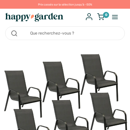
Prix cassés sur la sélection jusqu'à -50%
0