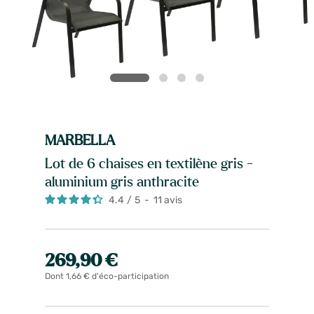
MARBELLA
Lot de 6 chaises en textilène gris -
aluminium gris anthracite
4.4
/
5
-
11
avis
269,90 €
Dont 1,66 € d'éco-participation