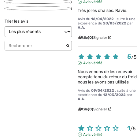
Avis vérifié
2
étoiles
0
1
étoile
1
Très jolies chaises. Ravie.
Avis du
16/04/2022
, suite à une
Trier les avis
expérience du
20/03/2022
par
A.A.
Utile
(0)
Signaler
5
/
5
Avis vérifié
Nous venons de les recevoir 
compte tenu du retour du froid  
nous les avons pas utilisés
Avis du
09/04/2022
, suite à une
expérience du
12/03/2022
par
A.A.
Utile
(0)
Signaler
1
/
5
Avis vérifié