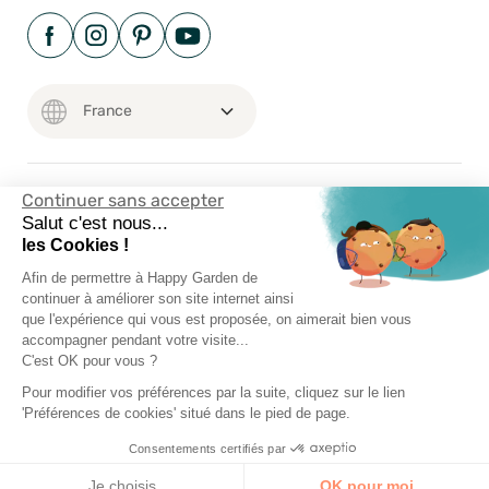
Continuer sans accepter
Mentions Légales
Salut c'est nous...
les Cookies !
Conditions Générales
Vie Privée
Afin de permettre à Happy Garden de
continuer à améliorer son site internet ainsi
Happy-Garden.fr - Allstore SAS Copyright 2024
que l'expérience qui vous est proposée, on aimerait bien vous
accompagner pendant votre visite...
C'est OK pour vous ?
Pour modifier vos préférences par la suite, cliquez sur le lien
'Préférences de cookies' situé dans le pied de page.
Consentements certifiés par
Je choisis
OK pour moi