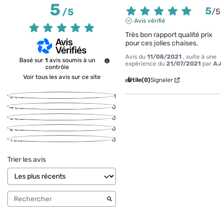
5
5
/
5
/
5
Avis vérifié
Très bon rapport qualité prix 
pour ces jolies chaises.
Avis du
11/08/2021
, suite à une
Basé sur
1
avis soumis à un
expérience du
21/07/2021
par
A.
contrôle
Voir tous les avis sur ce site
Utile
(0)
Signaler
5
étoiles
1
4
étoiles
0
3
étoiles
0
2
étoiles
0
1
étoile
0
Trier les avis