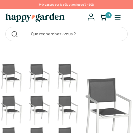
Prix cassés sur la sélection jusqu'à -50%
0