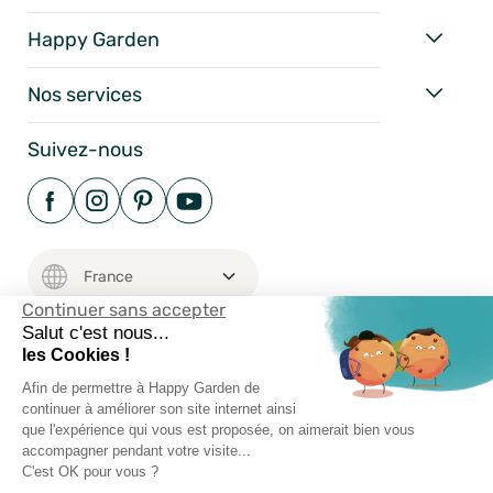
Happy Garden
Nos services
Suivez-nous
Continuer sans accepter
Salut c'est nous...
les Cookies !
Mentions Légales
Afin de permettre à Happy Garden de
continuer à améliorer son site internet ainsi
Conditions Générales
que l'expérience qui vous est proposée, on aimerait bien vous
Vie Privée
accompagner pendant votre visite...
Happy-Garden.fr - Allstore SAS Copyright 2024
C'est OK pour vous ?