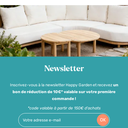
Newsletter
Inscrivez-vous à la newsletter Happy Garden et recevez
un
bon de réduction de 10€* valable sur votre première
commande !
*code valable à partir de 150€ d'achats
OK