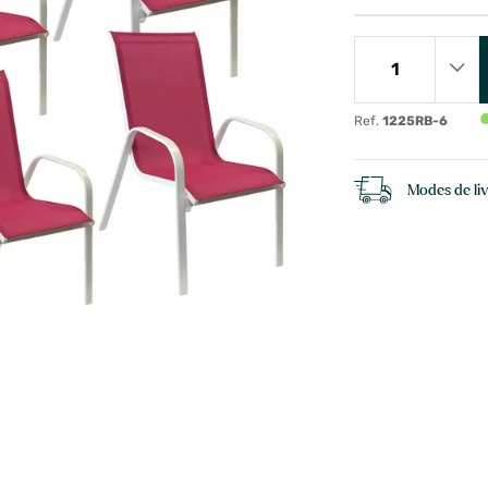
Ref.
1225RB-6
Modes de li