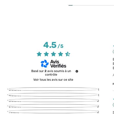
4.5
/
5
Basé sur
2
avis soumis à un
contrôle
Voir tous les avis sur ce site
5
étoiles
1
4
étoiles
1
3
étoiles
0
2
étoiles
0
1
étoile
0