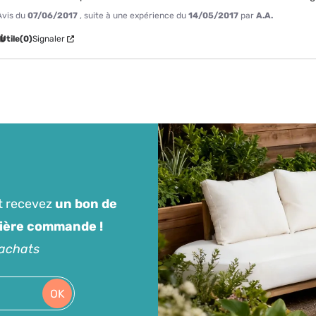
Avis du
07/06/2017
, suite à une expérience du
14/05/2017
par
A.A.
Utile
(0)
Signaler
t recevez
un bon de
mière commande !
'achats
OK