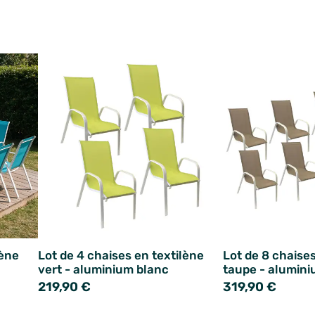
lène
Lot de 4 chaises en textilène
Lot de 8 chaises
vert - aluminium blanc
taupe - alumini
219,90 €
319,90 €