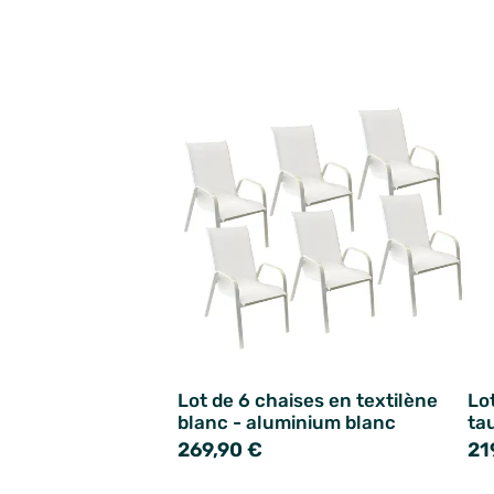
Lot de 6 chaises en textilène
Lo
blanc - aluminium blanc
ta
269,90 €
21