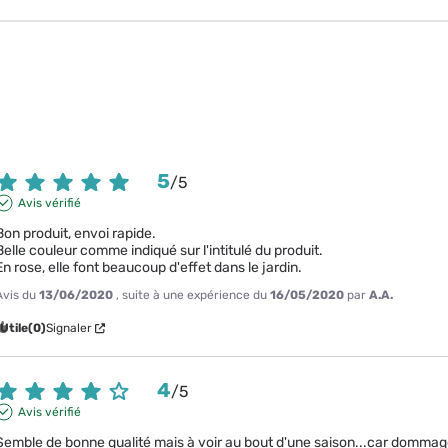
5
/
5
Avis vérifié
Bon produit, envoi rapide.

Belle couleur comme indiqué sur l'intitulé du produit.

En rose, elle font beaucoup d'effet dans le jardin.
Avis du
13/06/2020
, suite à une expérience du
16/05/2020
par
A.A.
Utile
(0)
Signaler
4
/
5
Avis vérifié
Semble de bonne qualité mais à voir au bout d'une saison...car dommag