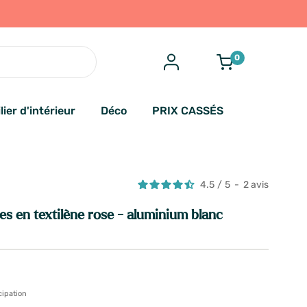
0
lier d'intérieur
Déco
PRIX CASSÉS
4.5
/
5
-
2
avis
es en textilène rose - aluminium blanc
cipation