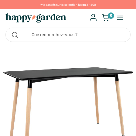
Prix cassés sur la sélection jusqu'à -50%
0