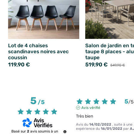
Lot de 4 chaises
Salon de jardin en t
scandinaves noires avec
taupe 8 places - al
coussin
taupe
119,90 €
519,90 €
549,90 €
5
5
/
5
/
5
Avis vérifié
Très bien
Avis du
14/02/2022
, suite à une
expérience du
16/01/2022
par
A.
Basé sur
2
avis soumis à un