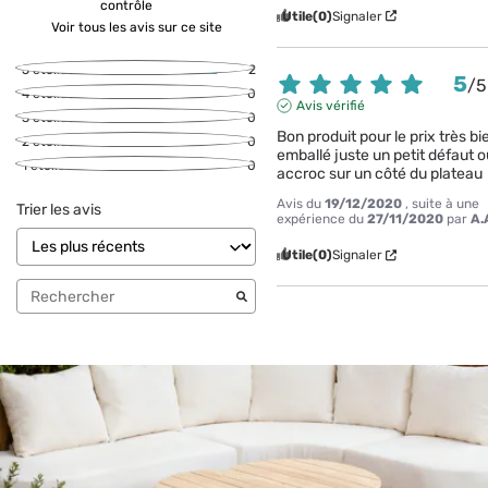
contrôle
Utile
(0)
Signaler
Voir tous les avis sur ce site
5
étoiles
2
5
/
5
4
étoiles
0
Avis vérifié
3
étoiles
0
Bon produit pour le prix très bie
2
étoiles
0
emballé juste un petit défaut o
1
étoile
0
accroc sur un côté du plateau
Avis du
19/12/2020
, suite à une
Trier les avis
expérience du
27/11/2020
par
A.
Utile
(0)
Signaler