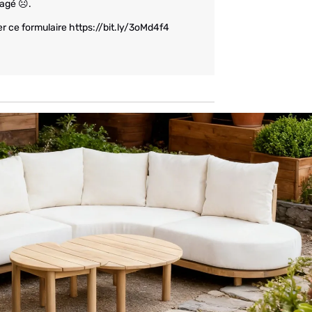
agé ☹.

r ce formulaire https://bit.ly/3oMd4f4
