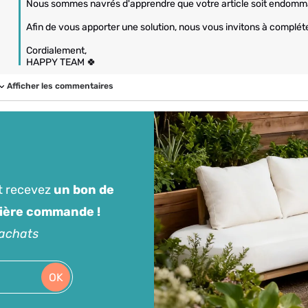
Nous sommes navrés d'apprendre que votre article soit endomm
Afin de vous apporter une solution, nous vous invitons à compléte
Cordialement,

HAPPY TEAM 🍀
Afficher les commentaires
t recevez
un bon de
mière commande !
'achats
OK