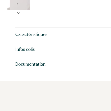
expand_more
Caractéristiques
Infos colis
Documentation