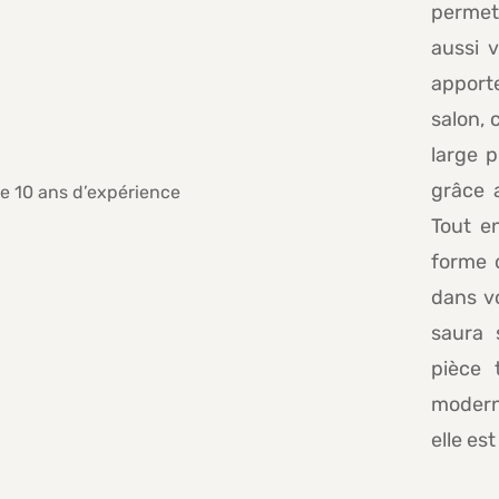
permet
aussi v
apport
salon, 
large p
grâce 
Tout en
forme 
dans vo
saura 
pièce 
moderne
elle es