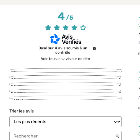
4
/
5
Basé sur
4
avis soumis à un
contrôle
Voir tous les avis sur ce site
5
étoiles
3
4
étoiles
0
3
étoiles
0
2
étoiles
0
1
étoile
1
Trier les avis