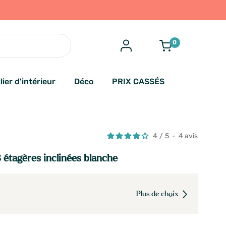
0
lier d'intérieur
Déco
PRIX CASSÉS
4
/
5
-
4
avis
 étagères inclinées blanche
Plus de choix