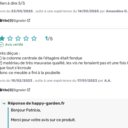
Rien à dire 5/5
Avis du
23/03/2025
, suite à une expérience du
14/03/2025
par
Amandine G.
Utile
(0)
Signaler
1
/
5
Avis vérifié
très déçue :

1) la colonne centrale de l'étagère était fendue

2) matériau de très mauvaise qualité, les vis ne tenaient pas et une fois l
que tout s'écroule

donc ce meuble a fini à la poubelle
Avis du
10/02/2023
, suite à une expérience du
17/01/2023
par
A.A.
Utile
(0)
Signaler
Réponse de
happy-garden.fr
Bonjour Patricia,

Merci pour votre avis sur ce produit. 
