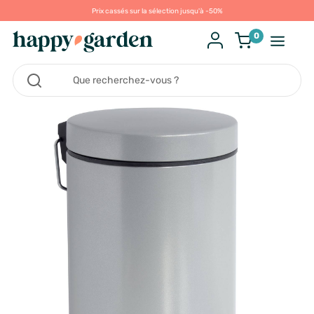
Prix cassés sur la sélection jusqu'à -50%
0