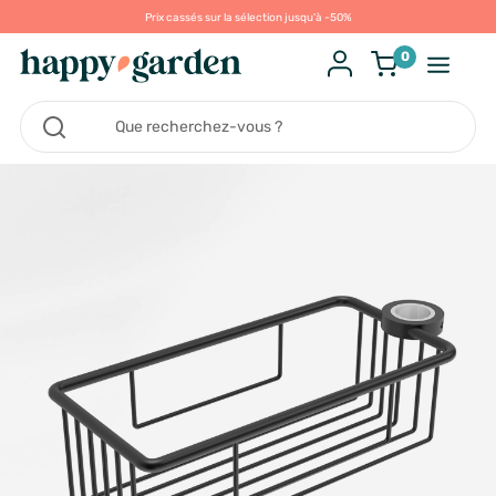
Prix cassés sur la sélection jusqu'à -50%
0