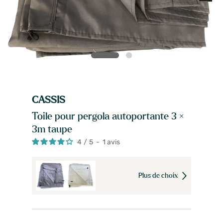
CASSIS
Toile pour pergola autoportante 3 ×
3m taupe
4
/
5
-
1
avis
Plus de choix