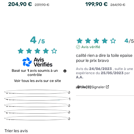
204,90 €
199,90 €
239,90 €
264,90 €
4
4
/
5
/
Avis vérifié
calité rien a dire la toile epaise 
pour le prix bravo
Avis du
24/06/2023
, suite à une
Basé sur
1
avis soumis à un
expérience du
25/05/2023
par
contrôle
A.A.
Voir tous les avis sur ce site
Utile
(0)
Signaler
5
étoiles
0
4
étoiles
1
3
étoiles
0
2
étoiles
0
1
étoile
0
Trier les avis