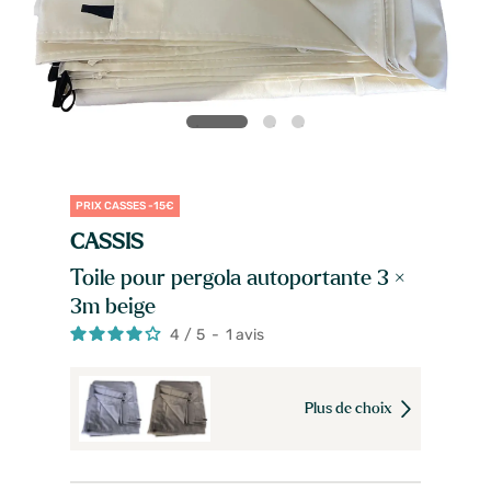
PRIX CASSES -15€
CASSIS
Toile pour pergola autoportante 3 ×
3m beige
4
/
5
-
1
avis
Plus de choix