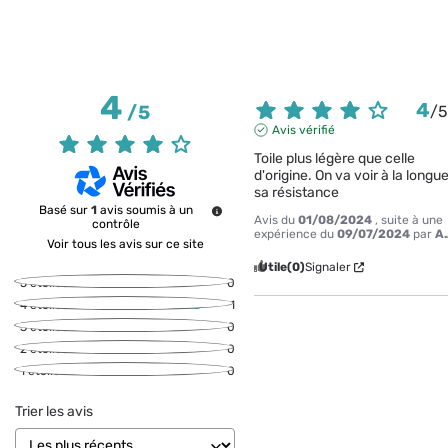
4
4
/
5
/
Avis vérifié
Toile plus légère que celle 
d'origine. On va voir à la longue
sa résistance
Basé sur
1
avis soumis à un
Avis du
01/08/2024
, suite à une
contrôle
expérience du
09/07/2024
par
A.
Voir tous les avis sur ce site
Utile
(0)
Signaler
5
étoiles
0
4
étoiles
1
3
étoiles
0
2
étoiles
0
1
étoile
0
Trier les avis