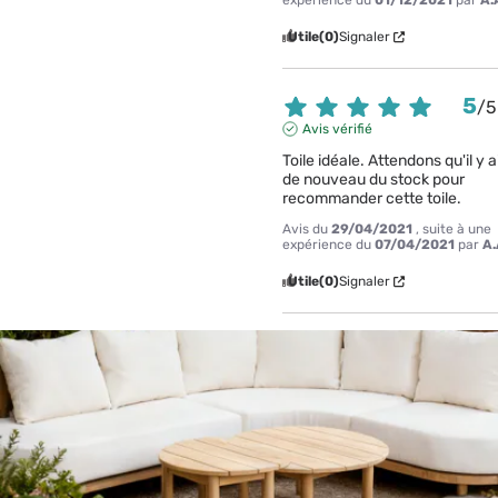
expérience du
01/12/2021
par
A.
Utile
(0)
Signaler
5
/
5
Avis vérifié
Toile idéale. Attendons qu'il y ai
de nouveau du stock pour 
recommander cette toile.
Avis du
29/04/2021
, suite à une
expérience du
07/04/2021
par
A.
Utile
(0)
Signaler