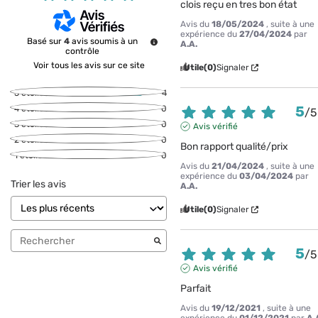
clois reçu en tres bon état
Avis du
18/05/2024
, suite à une
expérience du
27/04/2024
par
Basé sur
4
avis soumis à un
A.A.
contrôle
Voir tous les avis sur ce site
Utile
(0)
Signaler
5
étoiles
4
5
4
étoiles
0
/
5
3
étoiles
0
Avis vérifié
2
étoiles
0
Bon rapport qualité/prix
1
étoile
0
Avis du
21/04/2024
, suite à une
expérience du
03/04/2024
par
Trier les avis
A.A.
Utile
(0)
Signaler
5
/
5
Avis vérifié
Parfait
Avis du
19/12/2021
, suite à une