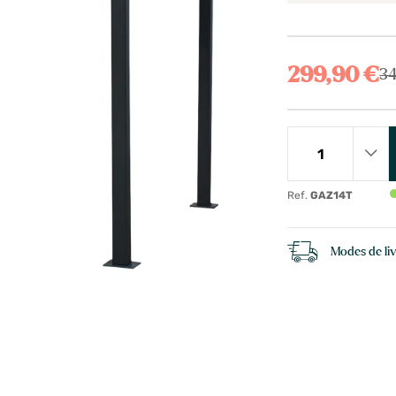
299,90 €
34
Ref.
GAZ14T
Modes de li