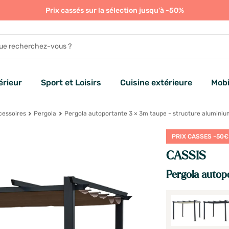
Prix cassés sur la sélection jusqu'à -50%
rieur
Sport et Loisirs
Cuisine extérieure
Mobi
cessoires
Pergola
Pergola autoportante 3 × 3m taupe - structure aluminiu
PRIX CASSES -50€
CASSIS
Pergola autop