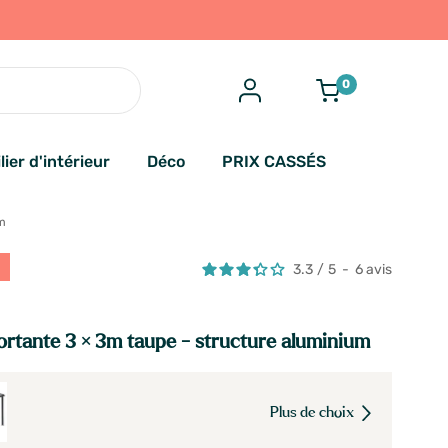
0
lier d'intérieur
Déco
PRIX CASSÉS
m
3.3
/
5
-
6
avis
ortante 3 × 3m taupe - structure aluminium
Plus de choix