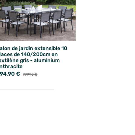
alon de jardin extensible 10
laces de 140/200cm en
extilène gris - aluminium
nthracite
94,90 €
799,90 €