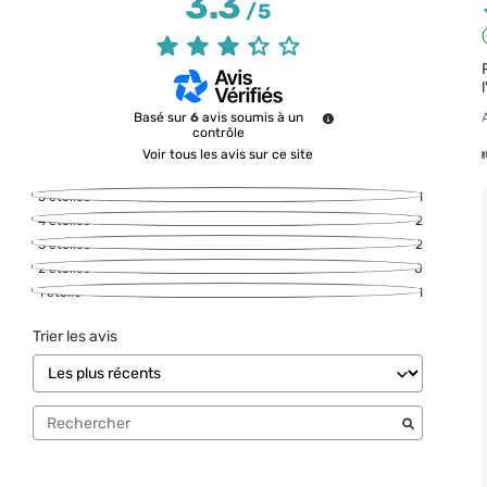
3.3
/
5
Basé sur
6
avis soumis à un
contrôle
Voir tous les avis sur ce site
5
étoiles
1
4
étoiles
2
3
étoiles
2
2
étoiles
0
1
étoile
1
Trier les avis