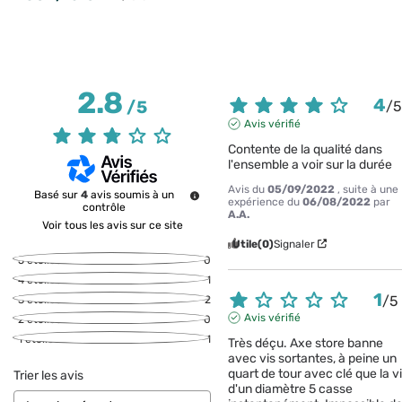
2.8
4
/
5
/
Avis vérifié
Contente de la qualité dans 
l'ensemble a voir sur la durée
Avis du
05/09/2022
, suite à une
Basé sur
4
avis soumis à un
expérience du
06/08/2022
par
contrôle
A.A.
Voir tous les avis sur ce site
Utile
(0)
Signaler
5
étoiles
0
4
étoiles
1
1
/
5
3
étoiles
2
Avis vérifié
2
étoiles
0
1
étoile
1
Très déçu. Axe store banne 
avec vis sortantes, à peine un 
quart de tour avec clé que la vi
Trier les avis
d'un diamètre 5 casse 