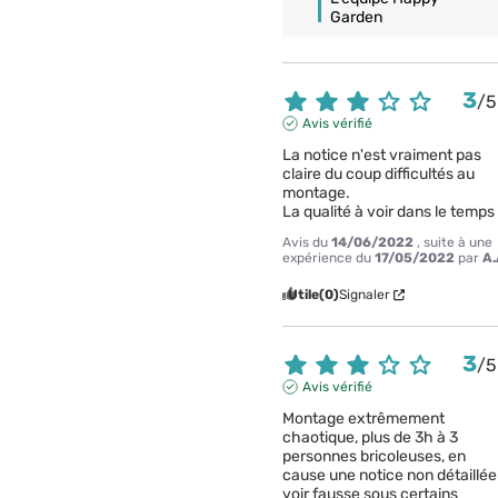
Garden
3
/
5
Avis vérifié
La notice n'est vraiment pas 
claire du coup difficultés au 
montage.

La qualité à voir dans le temps
Avis du
14/06/2022
, suite à une
expérience du
17/05/2022
par
A.
Utile
(0)
Signaler
3
/
5
Avis vérifié
Montage extrêmement 
chaotique, plus de 3h à 3 
personnes bricoleuses, en 
cause une notice non détaillée 
voir fausse sous certains 