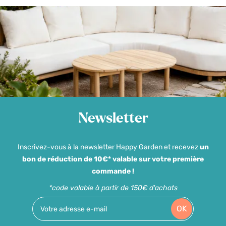
Newsletter
Inscrivez-vous à la newsletter Happy Garden et recevez
un
bon de réduction de 10€* valable sur votre première
commande !
*code valable à partir de 150€ d'achats
OK