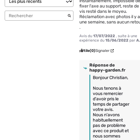
instantanément. Impossible de 
fixer l'axe au support, reste de 
vis resté dans le moyeu. 
Réclamation avec photos il y a
une semaine, sans aucun retou
.
Avis du
17/07/2022
, suite à une
expérience du
15/06/2022
par
A
Utile
(0)
Signaler
Réponse de
happy-garden.fr
Bonjour Christian,

Nous tenons à 
vous remercier 
d'avoir pris le 
temps de partager 
votre avis.

Nous n'avons 
habituellement 
pas de problème 
avec ce produit et 
nous sommes 