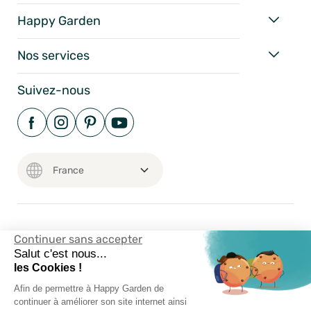
Happy Garden
Nos services
Suivez-nous
Mentions Légales
Continuer sans accepter
Salut c'est nous...
Conditions Générales
les Cookies !
Vie Privée
Afin de permettre à Happy Garden de
Happy-Garden.fr - Allstore SAS Copyright 2024
continuer à améliorer son site internet ainsi