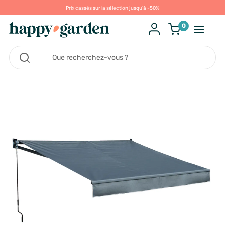
Prix cassés sur la sélection jusqu'à -50%
0