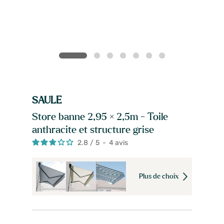
SAULE
Store banne 2,95 × 2,5m - Toile
anthracite et structure grise
2.8
/
5
-
4
avis
Plus de choix