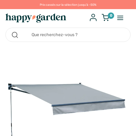
Prix cassés sur la sélection jusqu'à -50%
0