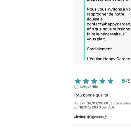
Nous vous invitons à vo
rapprocher de notre 
équipe à 
contact@happygarden.f
afin que nous puissions 
faire le nécessaire, s’il 
vous plait.

Cordialement,

L'équipe Happy Garden
5
/
5
Avis vérifié
RAS bonne qualité
Avis du
16/07/2020
, suite à une
du
18/06/2020
par
A.A.
Utile
(0)
Signaler