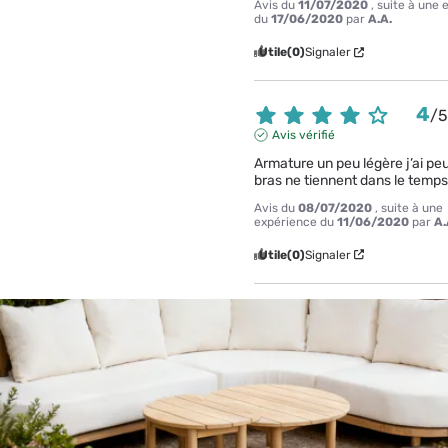
Avis du
11/07/2020
, suite à une
du
17/06/2020
par
A.A.
Utile
(0)
Signaler
4
/
Avis vérifié
Armature un peu légère j’ai peu
bras ne tiennent dans le temps 
Avis du
08/07/2020
, suite à une
expérience du
11/06/2020
par
A.
Utile
(0)
Signaler