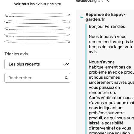
Utile
(0)
Signaler
Voir tous les avis sur ce site
Réponse de
happy-
5
étoiles
1
garden.fr
4
étoiles
2
Bonjour Ferrandier,

3
étoiles
1
2
étoiles
1
Nous tenons à vous 
remercier d'avoir pris le 
1
étoile
0
temps de partager votre
avis.

Trier les avis
Nous n'avons 
habituellement pas de 
problème avec ce produi
et nous sommes 
sincèrement navrés que
vous puissiez en 
rencontrer un. 

Après vérification nous 
n'avons reçu aucun mail
nous indiquant un 
problème sur votre 
produit, ce qui nous aura
laissé la possibilité 
d'intervenir et de vous 
proposer une solution.
