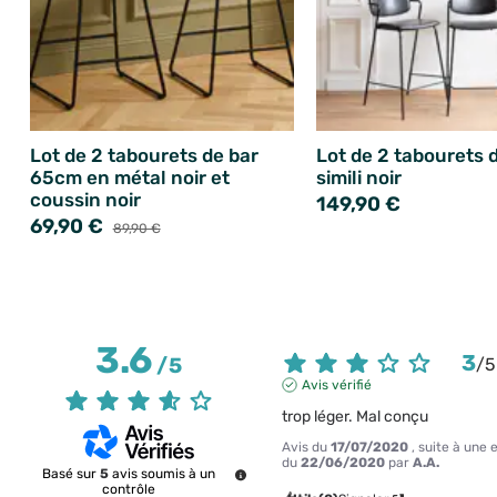
Lot de 2 tabourets de bar
Lot de 2 tabourets 
65cm en métal noir et
simili noir
coussin noir
149,90 €
69,90 €
89,90 €
3.6
3
/
5
/
5
Avis vérifié
trop léger. Mal conçu
Avis du
17/07/2020
, suite à une
du
22/06/2020
par
A.A.
Basé sur
5
avis soumis à un
contrôle