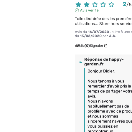
2
/
5
Avis vérifié
Toile déchirée des les première
utilisations... Store hors service 
Avis du
16/07/2020
, suite à une
du
15/06/2020
par
A.A.
Utile
(0)
Signaler
Réponse de
happy-
garden.fr
Bonjour Didier,

Nous tenons à vous 
remercier d'avoir pris le 
temps de partager votre
avis.

Nous n'avons 
habituellement pas de 
problème avec ce produi
et nous sommes 
sincèrement navrés que
vous puissiez en 
rencontrer un. 
