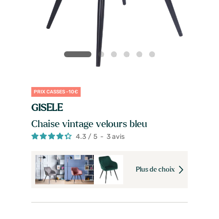
PRIX CASSES -10€
GISELE
Chaise vintage velours bleu
4.3
/
5
-
3
avis
Plus de choix