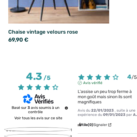
Chaise vintage velours rose
69,90 €
4.3
4
/
5
/
Avis vérifié
L'assise un peu trop ferme à 
mon goût mais sinon ils sont 
magnifiques
Basé sur
3
avis soumis à un
Avis du
22/01/2023
, suite à une
contrôle
expérience du
09/01/2023
par
A.
Voir tous les avis sur ce site
Utile
(0)
Signaler
5
étoiles
1
4
étoiles
2