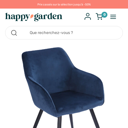
Prix cassés sur la sélection jusqu'à -50%
0