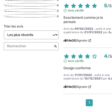
5
3
étoiles
0
/
5
Avis vérifié
2
étoiles
0
1
étoile
0
Exactement comme je le 
pensais
Trier les avis
Avis du
09/02/2022
, suite à une
expérience du
21/01/2022
par
A.
Utile
(0)
Signaler
4
/
Avis vérifié
Design conforme
Avis du
11/01/2022
, suite à une
expérience du
15/12/2021
par
A.
Utile
(0)
Signaler
1