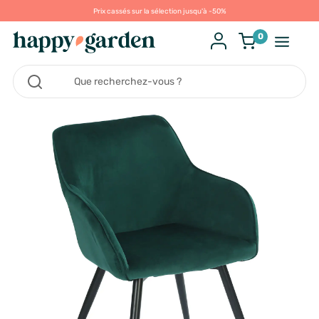
Prix cassés sur la sélection jusqu'à -50%
0