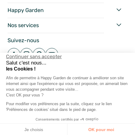
Happy Garden
Nos services
Suivez-nous
Continuer sans accepter
Salut c'est nous...
les Cookies !
Afin de permettre à Happy Garden de continuer à améliorer son site
internet ainsi que l'expérience qui vous est proposée, on aimerait bien
vous accompagner pendant votre visite...
C'est OK pour vous ?
Pour modifier vos préférences par la suite, cliquez sur le lien
Mentions Légales
'Préférences de cookies' situé dans le pied de page.
Conditions Générales
Consentements certifiés par
Vie Privée
Happy-Garden.fr - Allstore SAS Copyright 2024
Je choisis
OK pour moi