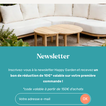
Newsletter
Inscrivez-vous à la newsletter Happy Garden et recevez
un
bon de réduction de 10€* valable sur votre première
commande !
*code valable à partir de 150€ d'achats
OK