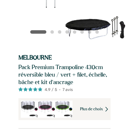
MELBOURNE
Pack Premium Trampoline 430cm
réversible bleu / vert + filet, échelle,
bâche et kit d'ancrage
4.9
/
5
-
7
avis
Plus de choix