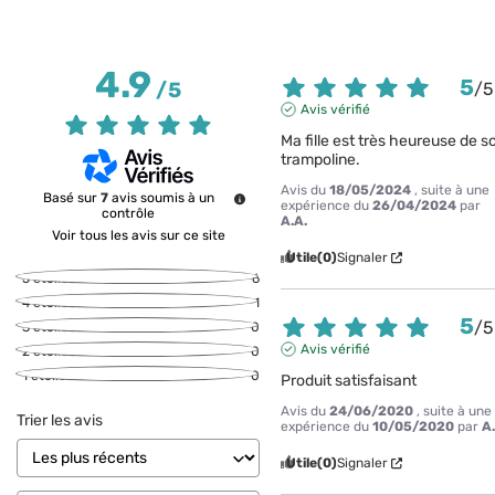
4.9
5
/
5
/
5
Avis vérifié
Ma fille est très heureuse de so
trampoline.
Avis du
18/05/2024
, suite à une
Basé sur
7
avis soumis à un
expérience du
26/04/2024
par
contrôle
A.A.
Voir tous les avis sur ce site
Utile
(0)
Signaler
5
étoiles
6
4
étoiles
1
5
/
5
3
étoiles
0
Avis vérifié
2
étoiles
0
1
étoile
0
Produit satisfaisant
Avis du
24/06/2020
, suite à une
Trier les avis
expérience du
10/05/2020
par
A
Utile
(0)
Signaler