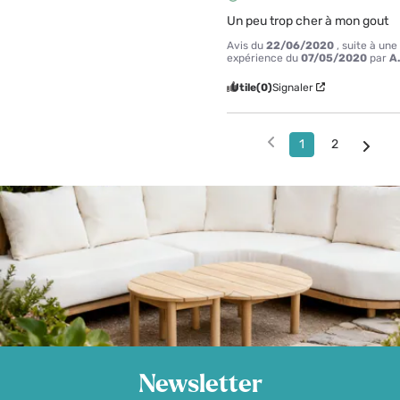
Un peu trop cher à mon gout
Avis du
22/06/2020
, suite à une
expérience du
07/05/2020
par
A
Utile
(0)
Signaler
1
2
Newsletter