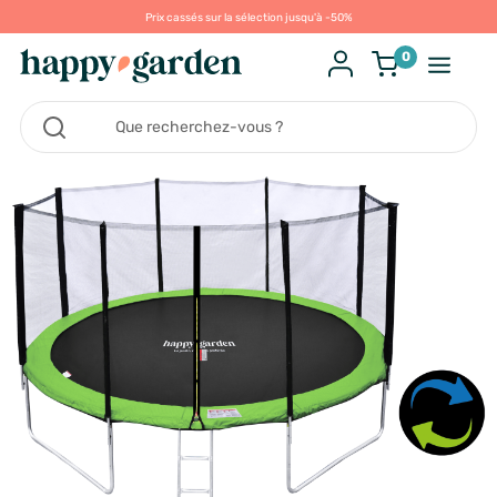
Prix cassés sur la sélection jusqu'à -50%
0