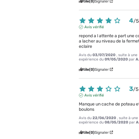
Utile
(0)
Signaler
4
/
Avis vérifié
repond a l attente a part une co
a lacher au niveau de la fermet
eclaire
Avis du
03/07/2020
, suite à une
expérience du
09/05/2020
par
A
Utile
(0)
Signaler
3
/
5
Avis vérifié
Manque un cache de poteau et
boulons
Avis du
22/06/2020
, suite à une
expérience du
08/05/2020
par
A
Utile
(0)
Signaler