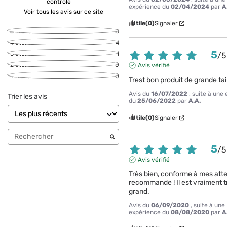
contrôle
expérience du
02/04/2024
par
A
Voir tous les avis sur ce site
Utile
(0)
Signaler
5
étoiles
8
4
étoiles
4
5
3
étoiles
1
/
5
2
étoiles
0
Avis vérifié
1
étoile
0
Trest bon produit de grande tai
Avis du
16/07/2022
, suite à une
Trier les avis
du
25/06/2022
par
A.A.
Utile
(0)
Signaler
5
/
5
Avis vérifié
Très bien, conforme à mes atten
recommande ! Il est vraiment tr
grand.
Avis du
06/09/2020
, suite à une
expérience du
08/08/2020
par
A