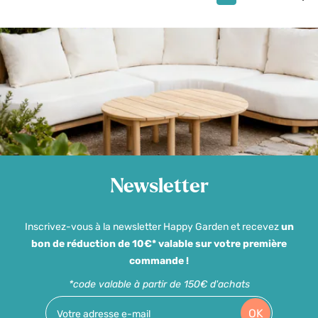
Newsletter
Inscrivez-vous à la newsletter Happy Garden et recevez
un
bon de réduction de 10€* valable sur votre première
commande !
*code valable à partir de 150€ d'achats
OK