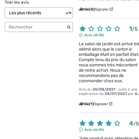
Trier les avis
Utile
(0)
Signaler
1
/
5
Avis vérifié
Le salon de jardin est arrivé trè
abîmé alors que le carton d 
emballage était en parfait état.
Compte tenu du prix du salon 
nous sommes très mécontent 
de notre achat. Nous ne 
recommandons pas de 
commander chez eux.
Avis du
30/08/2021
, suite à une
expérience du
28/07/2021
par
A.
Utile
(1)
Signaler
4
/
Avis vérifié
Jolie produit mais attention de 