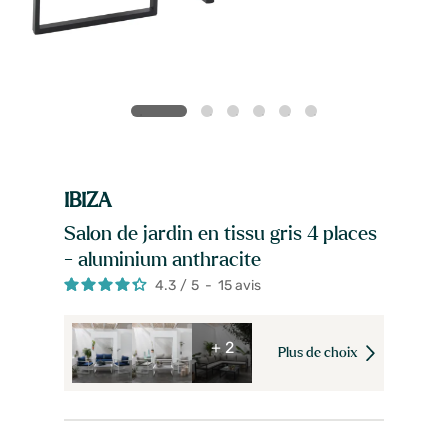
IBIZA
Salon de jardin en tissu gris 4 places
- aluminium anthracite
4.3
/
5
-
15
avis
+ 2
Plus de choix