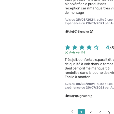
bien vérifier le produit dès 
réception car il manquait les vis
de montage
Avis du
25/08/2021
, suite à une
expérience du
28/07/2021
par
A.
Utile
(0)
Signaler
4
/
Avis vérifié
Très joli, confortable,parait être
de qualité à voir dans le temps

Seul bémol il me manquait 3 
rondelles dans la poche des vis
Facile à monter
Avis du
08/08/2021
, suite à une
expérience du
20/07/2021
par
A.
Utile
(1)
Signaler
1
2
3