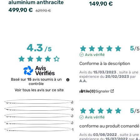
aluminium anthracite
149,90 €
499,90 €
629,90 €
4.3
5
/
5
/
5
Avis vérifié
Conforme à la description
Avis du
15/03/2023
, suite à une
expérience du
20/02/2023
par
Basé sur
15
avis soumis à un
A.A.
contrôle
Voir tous les avis sur ce site
Utile
(0)
Signaler
5
étoiles
8
5
4
étoiles
6
/
5
3
étoiles
0
Avis vérifié
2
étoiles
0
conforme au produit comandé
1
étoile
1
Avis du
03/08/2022
, suite à une
expérience du
15/07/2022
par
A.