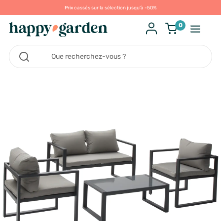
Prix cassés sur la sélection jusqu'à -50%
0