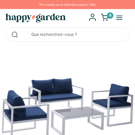
Prix cassés sur la sélection jusqu'à -50%
0