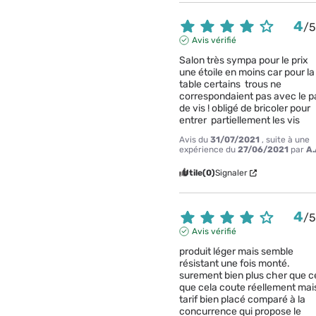
4
/
Avis vérifié
Salon très sympa pour le prix 
une étoile en moins car pour la 
table certains  trous ne 
correspondaient pas avec le pa
de vis ! obligé de bricoler pour 
entrer  partiellement les vis
Avis du
31/07/2021
, suite à une
expérience du
27/06/2021
par
A.
Utile
(0)
Signaler
4
/
Avis vérifié
produit léger mais semble 
résistant une fois monté.

surement bien plus cher que ce
que cela coute réellement mais
tarif bien placé comparé à la 
concurrence qui propose le 