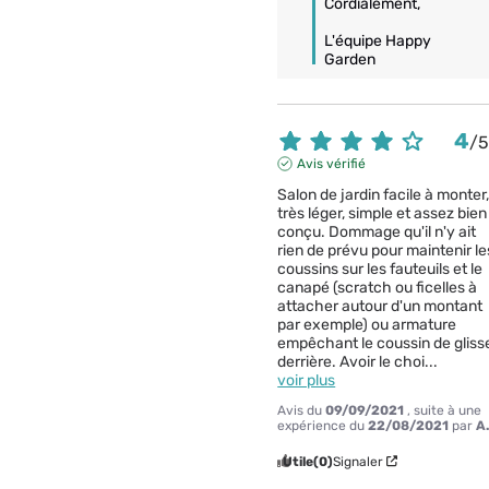
Cordialement,

L'équipe Happy 
Garden
4
/
Avis vérifié
Salon de jardin facile à monter,
très léger, simple et assez bien 
conçu. Dommage qu'il n'y ait 
rien de prévu pour maintenir les
coussins sur les fauteuils et le 
canapé (scratch ou ficelles à 
attacher autour d'un montant 
par exemple) ou armature 
empêchant le coussin de glisse
derrière. Avoir le choi
...
voir plus
Avis du
09/09/2021
, suite à une
expérience du
22/08/2021
par
A
Utile
(0)
Signaler