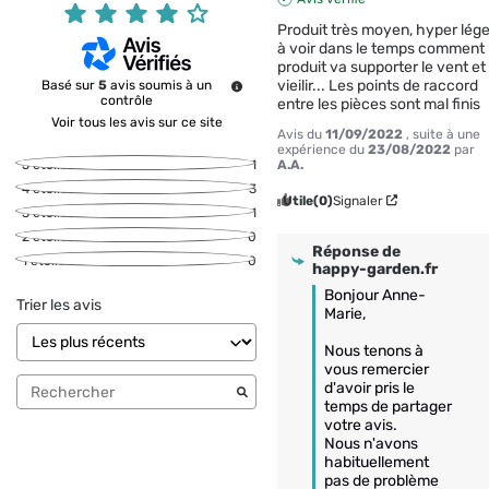
Produit très moyen, hyper léger
à voir dans le temps comment l
produit va supporter le vent et 
vieilir... Les points de raccord 
Basé sur
5
avis soumis à un
contrôle
entre les pièces sont mal finis
Voir tous les avis sur ce site
Avis du
11/09/2022
, suite à une
expérience du
23/08/2022
par
A.A.
5
étoiles
1
4
étoiles
3
Utile
(0)
Signaler
3
étoiles
1
2
étoiles
0
Réponse de
1
étoile
0
happy-garden.fr
Bonjour Anne-
Trier les avis
Marie,

Nous tenons à 
vous remercier 
d'avoir pris le 
temps de partager 
votre avis.

Nous n'avons 
habituellement 
pas de problème 