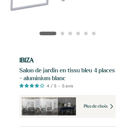
IBIZA
Salon de jardin en tissu bleu 4 places
- aluminium blanc
4
/
5
-
5
avis
+ 2
Plus de choix