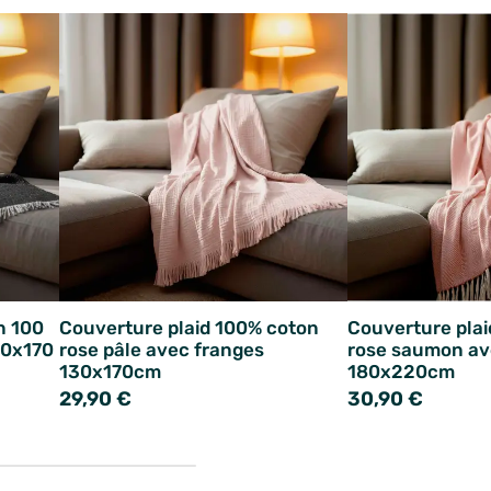
n 100
Couverture plaid 100% coton
Couverture pla
30x170
rose pâle avec franges
rose saumon av
130x170cm
180x220cm
29,90 €
30,90 €