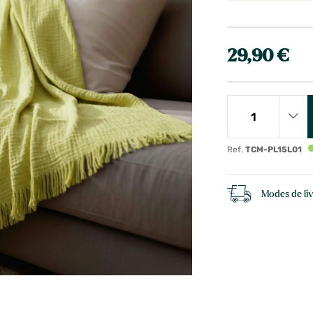
29,90 €
Ref.
TCM-PL15L01
Modes de li