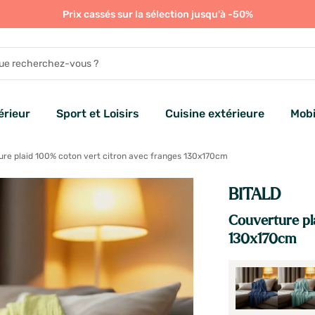
Prix cassés sur la sélection jusqu'à -50%
rieur
Sport et Loisirs
Cuisine extérieure
Mobi
re plaid 100% coton vert citron avec franges 130x170cm
BITALD
Couverture pl
130x170cm