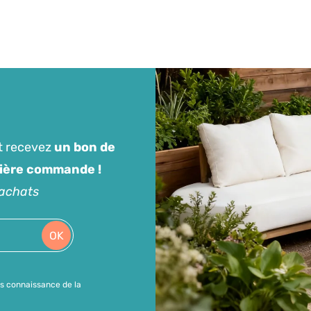
t recevez
un bon de
mière commande !
'achats
OK
is connaissance de la