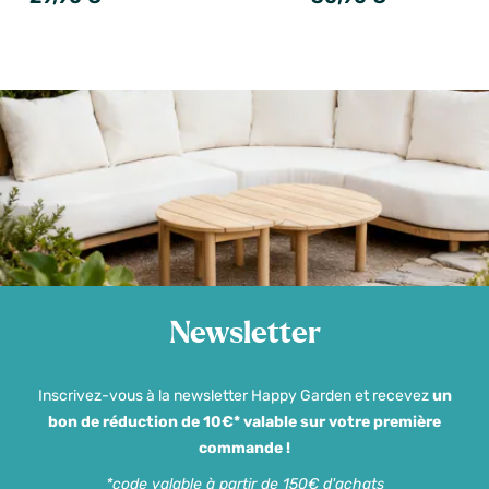
Newsletter
Inscrivez-vous à la newsletter Happy Garden et recevez
un
bon de réduction de 10€* valable sur votre première
commande !
*code valable à partir de 150€ d'achats