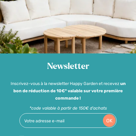
Newsletter
Inscrivez-vous à la newsletter Happy Garden et recevez
un
bon de réduction de 10€* valable sur votre première
commande !
*code valable à partir de 150€ d'achats
OK