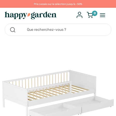
Prix cassés sur la sélection jusqu'à -50%
0