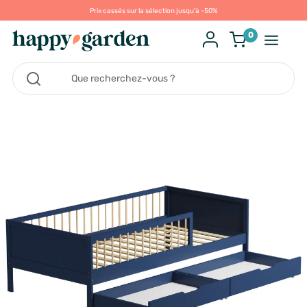
Prix cassés sur la sélection jusqu'à -50%
0