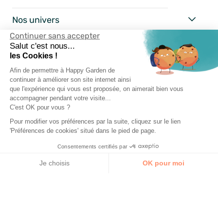
Nos univers
Continuer sans accepter
Happy Garden
Salut c'est nous...
les Cookies !
Nos services
Afin de permettre à Happy Garden de
continuer à améliorer son site internet ainsi
que l'expérience qui vous est proposée, on aimerait bien vous
Suivez-nous
accompagner pendant votre visite...
C'est OK pour vous ?
Pour modifier vos préférences par la suite, cliquez sur le lien
'Préférences de cookies' situé dans le pied de page.
Consentements certifiés par
Je choisis
OK pour moi
Axeptio consent
Plateforme de Gestion du Consentement : Personnalisez vos Options
Notre plateforme vous permet d'adapter et de gérer vos paramètres de 
Mentions Légales
Conditions Générales