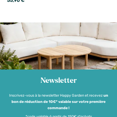
55,90 €
Newsletter
Inscrivez-vous à la newsletter Happy Garden et recevez
un
bon de réduction de 10€* valable sur votre première
commande !
*code valable à partir de 150€ d'achats