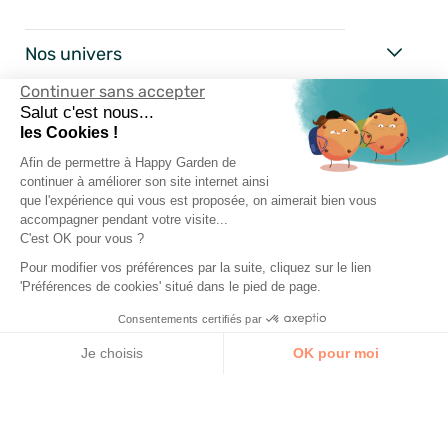
Nos univers
Continuer sans accepter
Happy Garden
Salut c'est nous...
les Cookies !
Nos services
Afin de permettre à Happy Garden de
continuer à améliorer son site internet ainsi
Suivez-nous
que l'expérience qui vous est proposée, on aimerait bien vous
accompagner pendant votre visite...
C'est OK pour vous ?
Pour modifier vos préférences par la suite, cliquez sur le lien
'Préférences de cookies' situé dans le pied de page.
Consentements certifiés par
Je choisis
OK pour moi
Axeptio consent
Plateforme de Gestion du Consentement : Personnalisez vos Options
Notre plateforme vous permet d'adapter et de gérer vos paramètres de 
AJOUTER AU PANIER
Mentions Légales
Conditions Générales