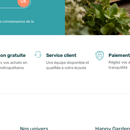
OK
is connaissance de la
Paiement
son gratuite
Service client
Réglez vos 
s vos achats en
Une équipe disponible et
tranquillité
métropolitaine
qualifiée à votre écoute
Nos univers
Happy Garde