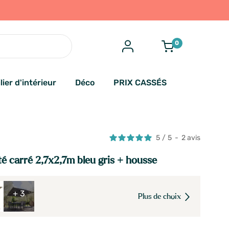
0
lier d'intérieur
Déco
PRIX CASSÉS
5
/
5
-
2
avis
té carré 2,7x2,7m bleu gris + housse
+ 3
Plus de choix