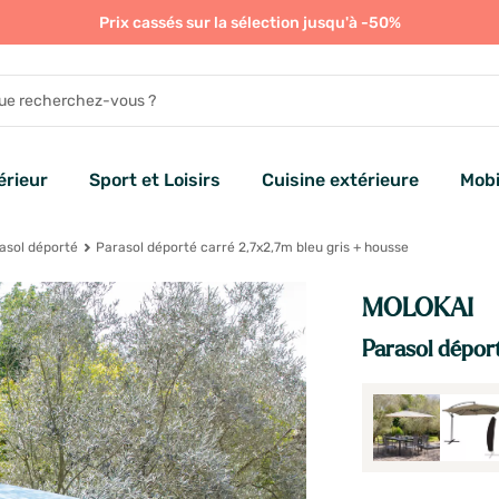
Prix cassés sur la sélection jusqu'à -50%
rieur
Sport et Loisirs
Cuisine extérieure
Mobi
asol déporté
Parasol déporté carré 2,7x2,7m bleu gris + housse
MOLOKAI
Parasol dépor