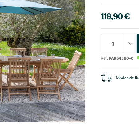
119,90 €
Ref.
PAR545BG-C
Modes de li