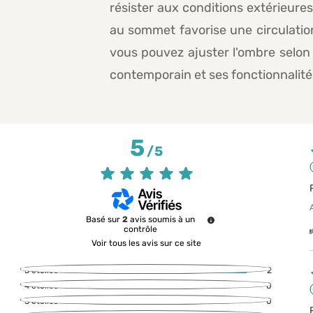
résister aux conditions extérieures
au sommet favorise une circulation
vous pouvez ajuster l'ombre selon 
contemporain et ses fonctionnalités
5
/
5
Basé sur
2
avis soumis à un
contrôle
Voir tous les avis sur ce site
5
étoiles
2
4
étoiles
0
3
étoiles
0