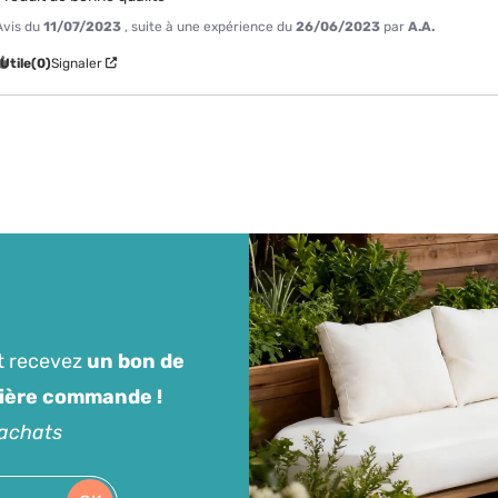
Avis du
11/07/2023
, suite à une expérience du
26/06/2023
par
A.A.
Utile
(0)
Signaler
t recevez
un bon de
mière commande !
'achats