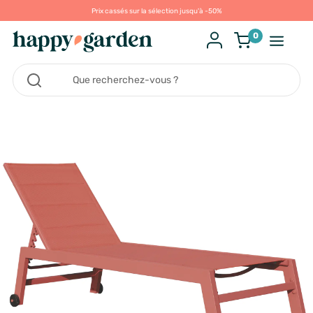
Prix cassés sur la sélection jusqu'à -50%
0