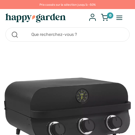
Prix cassés sur la sélection jusqu'à -50%
0