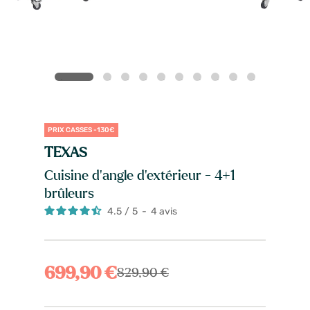
PRIX CASSES -130€
TEXAS
Cuisine d'angle d’extérieur - 4+1
brûleurs
4.5
/
5
-
4
avis
699,90 €
829,90 €