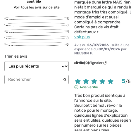
contrôle
marquée dune lettre MAIS rien 
n'était marqué ce qui a rendu le
Voir tous les avis sur ce site
montage très très compliqué. L
mode d'emploi est aussi 
5
étoiles
3
compliqué à comprendre. 
4
étoiles
0
Certains pas de vis était 
3
étoiles
1
défectueux r
...
voir plus
2
étoiles
0
1
étoile
0
Avis du
26/07/2026
, suite à une
expérience du
02/07/2026
par
NELSON F.
Trier les avis
Utile
(0)
Signaler
5
/
5
Avis vérifié
Très bon produit identique à 
l'annonce sur le site. 

Seul petit bémol : revoir la 
notice pour le montage, 
quelques lignes d'explication 
seraient utiles, quelques repère
par numéro sur les pièces 
seraient bien utiles.