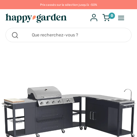
Prix cassés sur la sélection jusqu'à -50%
0