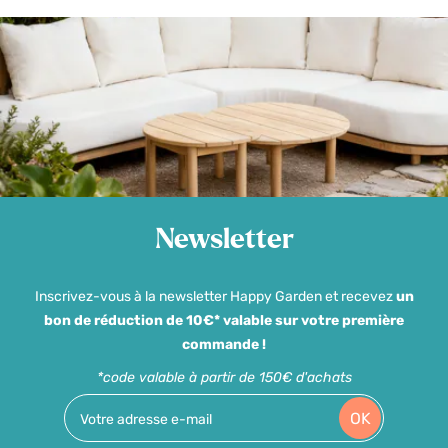
Newsletter
Inscrivez-vous à la newsletter Happy Garden et recevez
un
bon de réduction de 10€* valable sur votre première
commande !
*code valable à partir de 150€ d'achats
OK