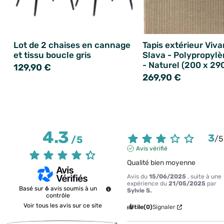
Lot de 2 chaises en cannage
Tapis extérieur Viva
et tissu boucle gris
Slava - Polypropyl
- Naturel (200 x 29
129,90 €
269,90 €
4.3
3
/
5
/
5
Avis vérifié
Qualité bien moyenne
Avis du
15/06/2025
, suite à une
expérience du
21/05/2025
par
Basé sur
6
avis soumis à un
Sylvie S.
contrôle
Voir tous les avis sur ce site
Utile
(0)
Signaler