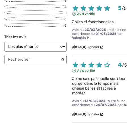
5
étoiles
3
5
4
étoiles
2
/
5
3
étoiles
1
Avis vérifié
2
étoiles
0
Jolies et fonctionnelles
1
étoile
0
Avis du
23/03/2025
, suite à une
expérience du
01/03/2025
par
Trier les avis
Valentin M.
Utile
(0)
Signaler
4
/
Avis vérifié
Je ne sais pas quelle sera leur 
durée  dans le temps mais 
chaise belles et faciles à  
monter.
Avis du
13/08/2024
, suite à une
expérience du
24/07/2024
par
A
Utile
(0)
Signaler