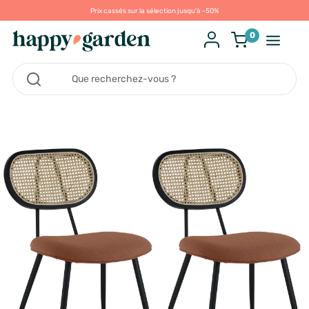
Prix cassés sur la sélection jusqu'à -50%
0