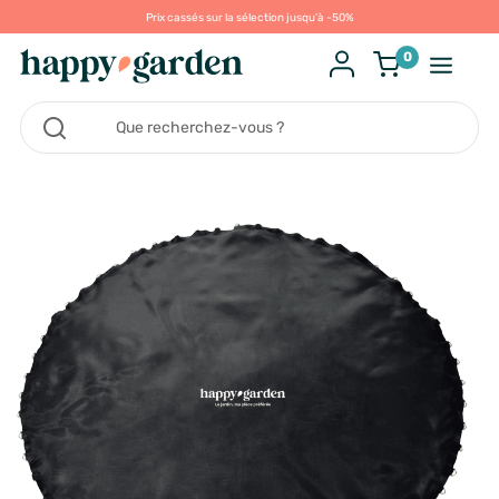
Prix cassés sur la sélection jusqu'à -50%
0