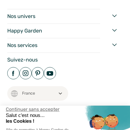
Nos univers
Happy Garden
Nos services
Suivez-nous
Continuer sans accepter
Salut c'est nous...
les Cookies !
Mentions Légales
Conditions Générales
Afin de permettre à Happy Garden de