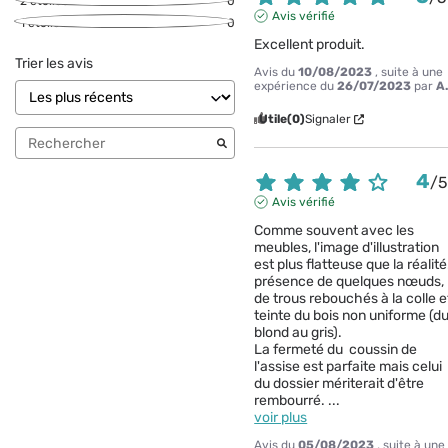
2
étoiles
0
Avis vérifié
1
étoile
0
Excellent produit.
Trier les avis
Avis du
10/08/2023
, suite à une
expérience du
26/07/2023
par
A
Utile
(0)
Signaler
4
/
Avis vérifié
Comme souvent avec les 
meubles, l'image d'illustration 
est plus flatteuse que la réalité.
présence de quelques nœuds, 
de trous rebouchés à la colle et
teinte du bois non uniforme (du
blond au gris). 

La fermeté du  coussin de 
l'assise est parfaite mais celui 
du dossier mériterait d'être 
rembourré. 
...
voir plus
Avis du
05/08/2023
, suite à une