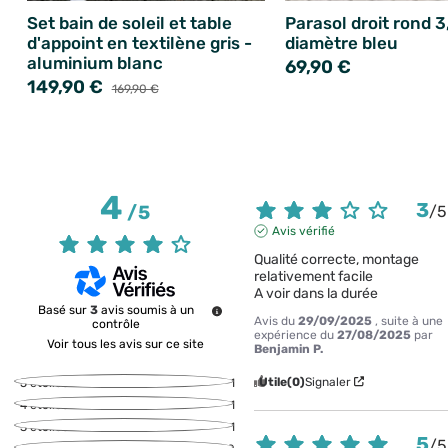
Set bain de soleil et table
Parasol droit rond 
d'appoint en textilène gris -
diamètre bleu
aluminium blanc
69,90 €
149,90 €
169,90 €
4
3
/
5
/
5
Avis vérifié
Qualité correcte, montage 
relativement facile

A voir dans la durée
Basé sur
3
avis soumis à un
Avis du
29/09/2025
, suite à une
contrôle
expérience du
27/08/2025
par
Voir tous les avis sur ce site
Benjamin P.
Utile
(0)
Signaler
5
étoiles
1
4
étoiles
1
3
étoiles
1
5
/
5