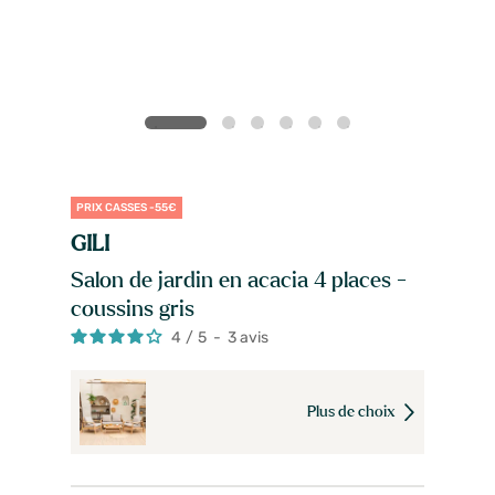
PRIX CASSES -55€
GILI
Salon de jardin en acacia 4 places -
coussins gris
4
/
5
-
3
avis
Plus de choix