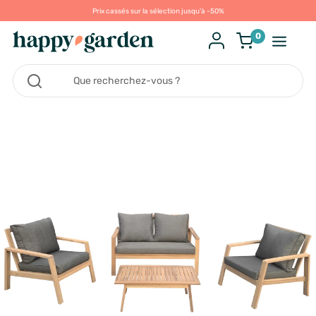
Prix cassés sur la sélection jusqu'à -50%
0