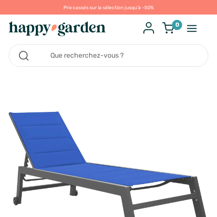
Prix cassés sur la sélection jusqu'à -50%
0