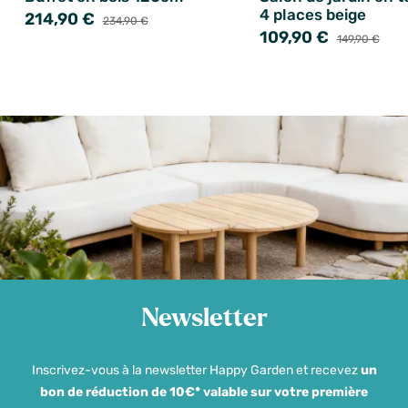
4 places beige
214,90 €
234,90 €
109,90 €
149,90 €
Newsletter
Inscrivez-vous à la newsletter Happy Garden et recevez
un
bon de réduction de 10€* valable sur votre première