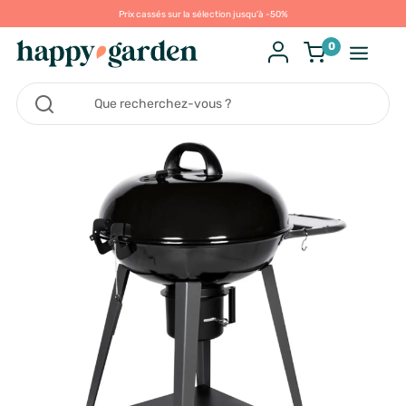
Prix cassés sur la sélection jusqu'à -50%
0